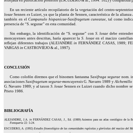
reflejada en publicación posterior (
ESCUDERO
& al., 1994: 102) y compartida 
En un reciente artículo recopilatorio de la vegetación del centro-septentrio
losae
Sennen
ex
Luizet, ya que la planta de Sennen, característica de la alianza
también en el
Campanulo hispanicae-Saxifragetum cuneatae
, tal como indic
presencia de “S. segurae” en esta comunidad.
Sin embargo, la identificación de “S. segurae” con
S. losae
debe entende
moncayenses antes descritas, haría aparecer la
S. losae
en el macizo castellan
reflejan diferentes trabajos (
ALEJANDRE
in
FERNÁNDEZ CASAS,
1989;
FE
VARGAS
in
CASTROVIEJO
& al., 1997).
CONCLUSIÓN
Como colofón diremos que el binomen fantasma
Saxifraga segurae
nom. in
asociaciones
Saxifragetum segurae-moncayensis
G. Navarro 1989 y
Alchemillo
G. Navarro 1989; y al taxon
S. losae
Sennen
ex
Luizet cuando dicho nombre se 
Prieto 1986.
BIBLIOGRAFÍA
ALEJANDRE, J.A.
in
FERNÁNDEZ CASAS, J.
, Ed. (1989) Asientos para un atlas corológico de la f
Fontqueria
22: 5-24.
ESCUDERO
, A. (1992)
Estudio fitoecológico de las comunidades rupícolas y glerícolas del macizo del M