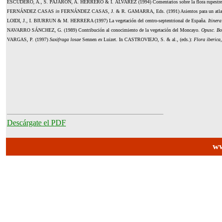
ESCUDERO, A., S. PAJARÓN, A. HERRERO & I. ÁLVAREZ
(1994) Comentarios sobre la flora rupest
FERNÁNDEZ CASAS
in
FERNÁNDEZ CASAS, J. & R. GAMARRA
, Eds. (1991) Asientos para un atl
LOIDI, J., I. BIURRUN & M. HERRERA
(1997) La vegetación del centro-septentrional de España.
Itiner
NAVARRO SÁNCHEZ
, G. (1989) Contribución al conocimiento de la vegetación del Moncayo.
Opusc. Bo
VARGAS, P.
(1997)
Saxifraga losae
Sennen
ex
Luizet. In
CASTROVIEJO
, S. & al., (eds.):
Flora iberica
Descárgate el PDF
ww