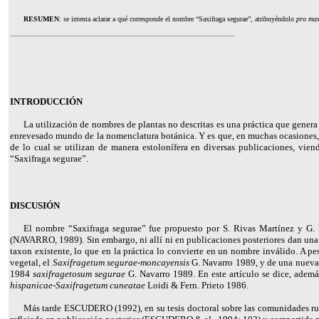
RESUMEN
: se intenta aclarar a qué corresponde el nombre “Saxifraga segurae”, atribuyéndolo
pro max
INTRODUCCIÓN
La utilización de nombres de plantas no descritas es una práctica que genera
enrevesado mundo de la nomenclatura botánica. Y es que, en muchas ocasiones, 
de lo cual se utilizan de manera estolonífera en diversas publicaciones, vien
“Saxifraga segurae”.
DISCUSIÓN
El nombre “Saxifraga segurae” fue propuesto por S. Rivas Martínez y G.
(
NAVARRO
, 1989). Sin embargo, ni allí ni en publicaciones posteriores dan un
taxon existente, lo que en la práctica lo convierte en un nombre inválido. A p
vegetal, el
Saxifragetum segurae-moncayensis
G. Navarro 1989, y de una nueva
1984
saxifragetosum segurae
G. Navarro 1989. En este artículo se dice, ademá
hispanicae-Saxifragetum cuneatae
Loidi & Fern. Prieto 1986.
Más tarde
ESCUDERO
(1992), en su tesis doctoral sobre las comunidades 