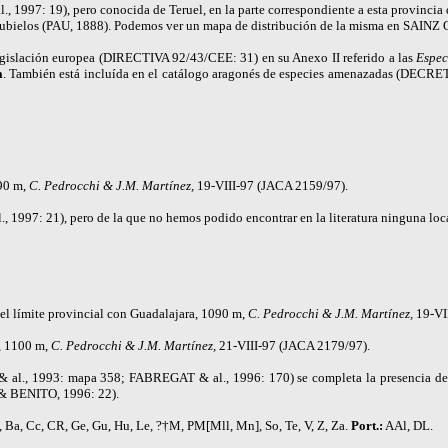
l., 1997: 19), pero conocida de Teruel, en la parte correspondiente a esta provinc
ubielos (PAU, 1888). Podemos ver un mapa de distribución de la misma en SAINZ
legislación europea (DIRECTIVA 92/43/CEE: 31) en su Anexo II referido a las
Espec
a
. También está incluída en el catálogo aragonés de especies amenazadas (DECRE
090 m,
C. Pedrocchi & J.M. Martínez,
19-VIII-97 (JACA 2159/97).
., 1997: 21), pero de la que no hemos podido encontrar en la literatura ninguna loc
el límite provincial con Guadalajara, 1090 m,
C. Pedrocchi & J.M. Martínez,
19-VI
o, 1100 m,
C. Pedrocchi & J.M. Martínez,
21-VIII-97 (JACA 2179/97).
& al., 1993: mapa 358;
FABREGAT
& al., 1996: 170) se completa la presencia de
& BENITO
, 1996: 22).
, Ba, Cc, CR, Ge, Gu, Hu, Le, ?†M, PM[Mll, Mn], So, Te, V, Z, Za.
Port.:
AAl, DL.