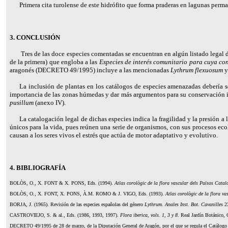
Primera cita turolense de este hidrófito que forma praderas en lagunas pe
3. CONCLUSIÓN
Tres de las doce especies comentadas se encuentran en algún listado legal
de la primera) que engloba a las
Especies de interés comunitario para cuya con
aragonés (DECRETO 49/1995) incluye a las mencionadas
Lythrum flexuosum
La inclusión de plantas en los catálogos de especies amenazadas debería se
importancia de las zonas húmedas y dar más argumentos para su conservación 
pusillum
(anexo IV).
La catalogación legal de dichas especies indica la fragilidad y la presión a
únicos para la vida, pues reúnen una serie de organismos, con sus procesos ec
causan a los seres vivos el estrés que actúa de motor adaptativo y evolutivo.
4.
BIBLIOGRAFÍA
BOLÒS
, O., X. FONT & X. PONS
, Eds. (1994).
Atlas corològic de la flora vascular dels Països Cata
BOLÒS
, O., X. FONT, X. PONS, À.M. ROMO & J. VIGO
, Eds. (1993).
Atlas corològic de la flora v
BORJA, J. (1965). Revisión de las especies españolas del género
Lythrum. Anales Inst. Bot. Cavanilles
23
CASTROVIEJO
, S. & al., Eds. (1986, 1993, 1997).
Flora iberica, vols. 1, 3 y 8
. Real Jardín Botánico,
DECRETO
49/1995 de 28 de marzo, de la Diputación General de Aragón, por el que se regula el Catálog