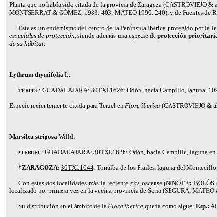
Planta que no había sido citada de la provicia de Zaragoza (
CASTROVIEJO
& a
MONTSERRAT & GÓMEZ
, 1983: 403; MATEO 1990: 240), y de Fuentes de R
Este es un endemismo del centro de la Península Ibérica protegido por la 
especiales de protección
, siendo además una especie de
protección prioritari
de su hábitat
.
Lythrum thymifolia
L.
:
GUADALAJARA:
30TXL1626
: Odón, hacia Campillo, laguna, 1
TERUEL
Especie recientemente citada para Teruel en
Flora iberica
(
CASTROVIEJO
& al
Marsilea strigosa
Willd.
:
GUADALAJARA:
30TXL1626
: Odón, hacia Campillo, laguna en 
*TERUEL
*ZARAGOZA:
30TXL1044
: Torralba de los Frailes, laguna del Montecill
Con estas dos localidades más la reciente cita oscense (
NINOT
in
BOLÒS
localizado por primera vez en la vecina provincia de Soria (
SEGURA, MATEO 
Su distribución en el ámbito de la
Flora iberica
queda como sigue:
Esp.:
Al