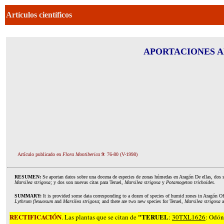
Artículos científicos
APORTACIONES A
Artículo p
ublicado en
Flora Montiberica
9
: 76-80 (V-1998)
RESUMEN:
Se aportan datos sobre una docena de especies de zonas húmedas en Aragón
De ellas, dos 
Marsilea strigosa;
y dos son nuevas citas para Teruel,
Marsilea strigosa
y
Potamogeton trichoides
.
SUMMARY:
It is provided some data corresponding to a dozen of species of humid zones in Aragón Of
Lythrum flexuosum
and
Marsilea strigosa
; and there are two new species for Teruel,
Marsilea strigosa
RECTIFICACIÓN
"TERUEL
. Las plantas que se citan de
:
30TXL1626
: Odón