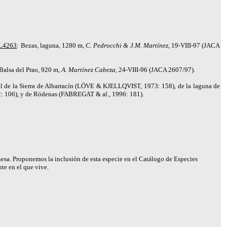
L4263
: Bezas, laguna, 1280 m,
C. Pedrocchi & J.M. Martínez,
19-VIII-97 (JACA
 Balsa del Prao, 920 m,
A. Martínez Cabeza,
24-VIII-96 (JACA 2607/97).
ruel de la Sierra de Albarracín (LÖVE & KJELLQVIST, 1973: 158), de la laguna de
: 106), y de Ródenas (
FABREGAT
& al., 1996: 181).
nesa. Proponemos la inclusión de esta especie en el Catálogo de Especies
nte en el que vive.