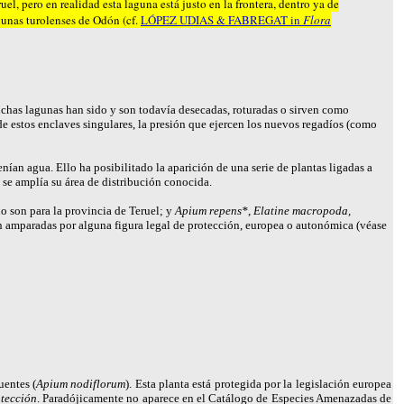
, pero en realidad esta laguna está justo en la frontera, dentro ya de
gunas turolenses de Odón (cf.
LÓPEZ UDIAS & FABREGAT in
Flora
chas lagunas han sido y son todavía desecadas, roturadas o sirven como
de estos enclaves singulares, la presión que ejercen los nuevos regadíos (como
ían agua. Ello ha posibilitado la aparición de una serie de plantas ligadas a
se amplía su área de distribución conocida.
o son para la provincia de Teruel; y
Apium repens*
,
Elatine macropoda,
n amparadas por alguna figura legal de protección, europea o autonómica (véase
uentes (
Apium nodiflorum
). Esta planta está protegida por la legislación europea
otección
. Paradójicamente no aparece en el Catálogo de Especies Amenazadas de