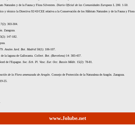
ats Naturales y de la Fauna y Flora Silvestres.
Diario Oficial de las Comunidades Europeas
L 206: 1-50.
fico y técnico la Directiva 92/43/CEE relativa a la Conservación de los Hábitats Naturales y de la Fauna y Flora
7(2): 303-304.
ón. Zaragoza.
3(2): 147-182.
goza.
279.
Anales Jard. Bot. Madrid
50(1): 106-107.
a de la laguna de Gallocanta.
Collect. Bot. (Barcelona)
14: 383-437.
 Nord de l'Espagne.
Soc. Ech. Pl. Vasc. Eur. Occ. Bassin Médit.
15(2): 78-81.
rvación de la Flora amenazada de Aragón
. Consejo de Protección de la Naturaleza de Aragón. Zaragoza.
19-25.
www.Jolube.net