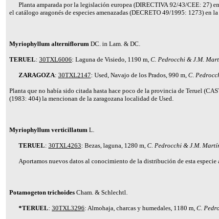
Planta amparada por la legislación europea (DIRECTIVA 92/43/CEE: 27) en s
el catálogo aragonés de especies amenazadas (DECRETO 49/1995: 1273) en la
Myriophyllum alterniflorum
DC. in Lam. & DC.
TERUEL
:
30TXL6006
: Laguna de Visiedo, 1190 m,
C. Pedrocchi & J.M. Mart
ZARAGOZA
:
30TXL2147
: Used, Navajo de los Prados, 990 m,
C. Pedrocch
Planta que no había sido citada hasta hace poco de la provincia de Teruel (
CAS
(1983: 404) la mencionan de la zaragozana localidad de Used.
Myriophyllum verticillatum
L.
TERUEL
:
30TXL4263
: Bezas, laguna, 1280 m,
C. Pedrocchi & J.M. Martí
Aportamos nuevos datos al conocimiento de la distribución de esta especie 
Potamogeton trichoides
Cham. & Schlechtl.
*TERUEL
:
30TXL3296
: Almohaja, charcas y humedales, 1180 m,
C. Pedro