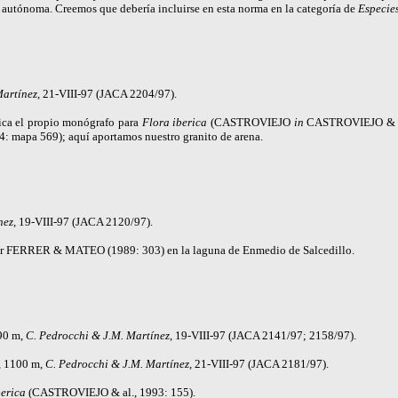
utónoma. Creemos que debería incluirse en esta norma en la categoría de
Especies
artínez,
21-VIII-97 (JACA 2204/97).
dica el propio monógrafo para
Flora iberica
(
CASTROVIEJO
in
CASTROVIEJO
& a
4: mapa 569); aquí aportamos nuestro granito de arena.
nez,
19-VIII-97 (JACA 2120/97).
or
FERRER & MATEO
(1989: 303) en la laguna de Enmedio de Salcedillo.
090 m,
C. Pedrocchi & J.M. Martínez,
19-VIII-97 (JACA 2141/97; 2158/97).
o, 1100 m,
C. Pedrocchi & J.M. Martínez,
21-VIII-97 (JACA 2181/97).
berica
(
CASTROVIEJO
& al., 1993: 155).