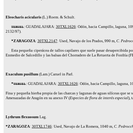
Eleocharis acicularis
(L.) Roem. & Schult.
:
GUADALAJARA:
30TXL1626
: Odón, hacia Campillo, laguna, 1
TERUEL
2132/97).
*ZARAGOZA
:
30TXL2147
: Used, Navajo de los Prados, 990 m,
C. Pedroc
Esta pequeña ciperácea de tallos capilares que suele pasar desapercibida 
Enmedio de Salcedillo y las balsas del Chorradero de La Retuerta de Fonfría (
F
Exaculum pusillum
(Lam.) Caruel in Parl.
*
:
GUADALAJARA:
30TXL1626
: Odón, hacia Campillo, laguna, 
TERUEL
Fina y pequeña hierba propia de las charcas y lagunas de aguas silíceas que se
Amenazadas de Aragón en su anexo IV (
Especies de flora de interés especial
), 
Lythrum flexuosum
Lag.
*ZARAGOZA
:
30TXL1746
: Used, Navajo de La Romera, 1040 m,
C. Pedrocch