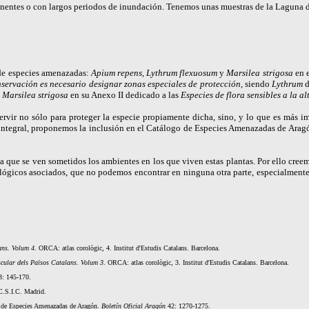
rmanentes o con largos periodos de inundación. Tenemos unas muestras de la Lagun
 de especies amenazadas:
Apium repens
,
Lythrum flexuosum
y
Marsilea strigosa
en e
servación es necesario designar zonas especiales de protección
, siendo
Lythrum
y
Marsilea strigosa
en su Anexo II dedicado a las
Especies de flora sensibles a la al
rvir no sólo para proteger la especie propiamente dicha, sino, y lo que es más imp
integral, proponemos la inclusión en el Catálogo de Especies Amenazadas de Arag
 la que se ven sometidos los ambientes en los que viven estas plantas. Por ello cre
ológicos asociados, que no podemos encontrar en ninguna otra parte, especialmente
lans. Volum 4
. ORCA: atlas corològic, 4. Institut d'Estudis Catalans. Barcelona.
ascular dels Països Catalans. Volum 3
. ORCA: atlas corològic, 3. Institut d'Estudis Catalans. Barcelona.
: 145-170.
 C.S.I.C. Madrid.
o de Especies Amenazadas de Aragón.
Boletín Oficial Aragón
42: 1270-1275.