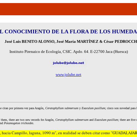
L CONOCIMIENTO DE LA FLORA DE LOS HUMED
José Luis BENITO ALONSO, José María MARTÍNEZ & César PEDROCCH
Instituto Pirenaico de Ecología
, CSIC
. Apdo. 64. E-22700 Jaca (Huesca)
www.jolube.net
se citan por primera vez para Aragón,
Ceratophyllum submersum
y
Exaculum pusillum;
cinco son novedad para l
 them, there are two new records for Aragón,
Ceratophyllum submersum
and
Exaculum pusillum
; there are fiv
and
Potamogeton trichoides
.
, hacia Campillo, laguna, 1090 m
", en realidad se deben citar como "GUADALAJA