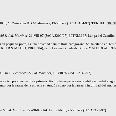
090 m,
C. Pedrocchi & J.M. Martínez,
19-VIII-97 (JACA 2164/97).
TERUEL:
30TX
chi & J.M. Martínez,
21-VIII-97 (JACA 2209/97).
30TXL3667
: Langa del Castillo,
por su pequeño porte, es una novedad para la flora zaragozana. Se ha citado en Te
ERRER & MATEO,
1989: 304), de la Laguna Grande de Bezas (MATEO & al., 1992
1090 m,
C. Pedrocchi & J.M. Martínez,
19-VIII-97 (JACA 2142/97).
 secan temporalmente. Esta primera cita turolense parece ser también novedad arago
tanto por la rareza de la especie en Aragón como por la rareza y fragilidad del ambie
i & J.M. Martínez,
29-VII-97 (JACA s/n); idem., 21-VIII-97 (JACA 2197/97).