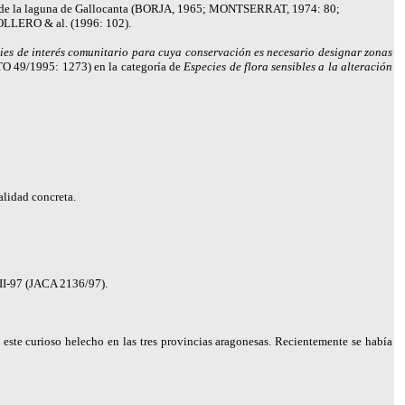
ia de la laguna de Gallocanta (BORJA, 1965;
MONTSERRAT
, 1974: 80;
 OLLERO & al. (1996: 102).
ies de interés comunitario para cuya conservación es necesario designar zonas
TO 49/1995: 1273) en la categoría de
Especies de flora sensibles a la alteración
alidad concreta.
II-97 (JACA 2136/97).
 este curioso helecho en las tres provincias aragonesas. Recientemente se había