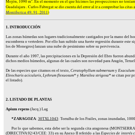
Mojón
, 1090 m
". En el momento en el que hicimos las prospecciones no teníamo
Guadalajara . Carlos Fabregat se dio cuenta del error al ir a comprobar las citas
Montiberica
49: 91, 2011
)
1. INTRODUCCIÓN
Las zonas húmedas son lugares tradicionalmente castigados por la mano del ho
escombrera o vertedero. Por ello han sufrido una fuerte regresión durante este 
los de Monegros) lanzan una nube de pesimismo sobre su pervivencia.
Durante el año 1997, las precipitaciones en la Depresión del Ebro fueron abunda
dichos medios húmedos, algunas de las cuales son novedad para Aragón, Teruel 
De las especies que citamos en el texto,
Ceratophyllum submersum
y
Exaculum 
Eleocharis acicularis,
Lythrum flexuosum*
y
Marsilea strigosa*
se citan por p
el listado).
2. LISTADO DE PLANTAS
Apium repens
(Jacq.) Lag
*ZARAGOZA
:
30TXL1043
: Torralba de los Frailes, zonas inundadas, 100
Por lo que sabemos, esta debe ser la segunda cita aragonesa
(MONTSERRA
(DIRECTIVA 92/43/CEE: 33) en su Anexo II referido a las
Especies de interés 