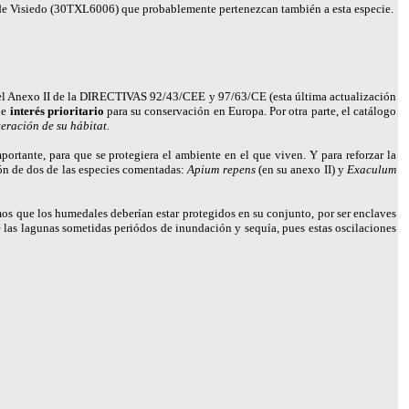
a de Visiedo (30TXL6006) que probablemente pertenezcan también a esta especie.
l Anexo II de la DIRECTIVAS 92/43/CEE y 97/63/CE (esta última actualización
de
interés prioritario
para su conservación en Europa. Por otra parte, el catálogo
teración de su hábitat.
ortante, para que se protegiera el ambiente en el que viven. Y para reforzar la
ón de dos de las especies comentadas:
Apium repens
(en su anexo II) y
Exaculum
emos que los humedales deberían estar protegidos en su conjunto, por ser enclaves
 las lagunas sometidas periódos de inundación y sequía, pues estas oscilaciones