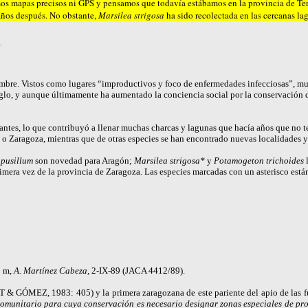
s mapas precisos ni GPS y pensamos que todavía estábamos en la provincia de Teruel
 años después. No obstante,
Marsilea strigosa
ha sido recolectada en las cercanas la
mbre. Vistos como lugares “improductivos y foco de enfermedades infecciosas”, mu
siglo, y aunque últimamente ha aumentado la conciencia social por la conservación 
ntes, lo que contribuyó a llenar muchas charcas y lagunas que hacía años que no ten
o Zaragoza, mientras que de otras especies se han encontrado nuevas localidades y 
pusillum
son novedad para Aragón;
Marsilea strigosa*
y
Potamogeton trichoides
l
rimera vez de la provincia de Zaragoza
.
Las especies marcadas con un asterisco está
0 m,
A. Martínez Cabeza,
2-IX-89 (JACA 4412/89).
T & GÓMEZ
, 1983: 405) y la primera zaragozana de este pariente del apio de las f
comunitario para cuya conservación es necesario designar zonas especiales de pr