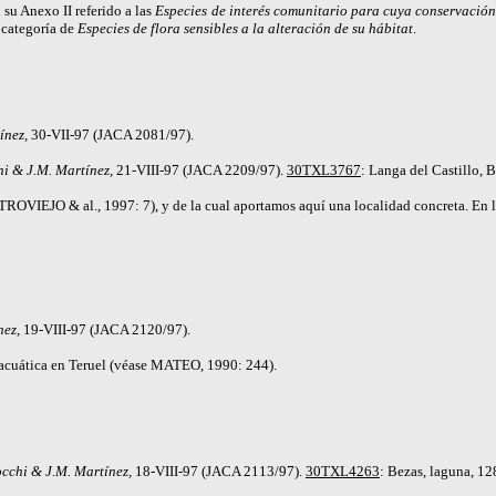
u Anexo II referido a las
Especies de interés comunitario para cuya conservación
 categoría de
Especies de flora sensibles a la alteración de su hábitat
.
ínez,
30-VII-97 (JACA 2081/97).
i & J.M. Martínez,
21-VIII-97 (JACA 2209/97).
30TXL3767
: Langa del Castillo, 
TROVIEJO
& al., 1997: 7), y de la cual aportamos aquí una localidad concreta. En
nez,
19-VIII-97 (JACA 2120/97).
acuática en Teruel (véase
MATEO
, 1990: 244).
cchi & J.M. Martínez,
18-VIII-97 (JACA 2113/97).
30TXL4263
: Bezas, laguna, 1