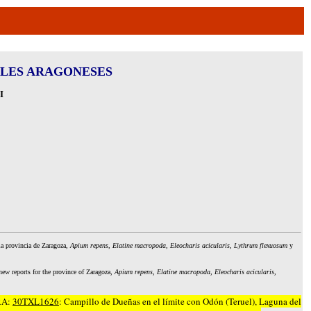
ALES ARAGONESES
I
a provincia de Zaragoza,
Apium repens
,
Elatine macropoda, Eleocharis acicularis,
Lythrum flexuosum
y
e new reports for the province of Zaragoza,
Apium repens, Elatine
macropoda
,
Eleocharis acicularis,
RA
:
30TXL1626
: Campillo
de Dueñas en el límite con Odón (Teruel)
,
L
aguna
del