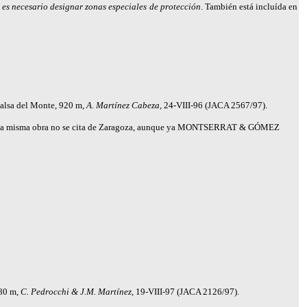
 es necesario designar zonas especiales de protección
. También está incluída en
Balsa del Monte, 920 m,
A. Martínez Cabeza,
24-VIII-96 (JACA 2567/97).
 la misma obra no se cita de Zaragoza, aunque ya
MONTSERRAT & GÓMEZ
280 m,
C. Pedrocchi & J.M. Martínez,
19-VIII-97 (JACA 2126/97).