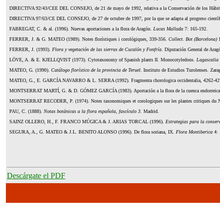
DIRECTIVA
92/43/CEE
DEL CONSEJO
, de 21 de mayo de 1992, relativa a la Conservación de los Hábit
DIRECTIVA
97/63/CE
DEL CONSEJO
, de 27 de octubre de 1997, por la que se adapta al progreso cientí
FABREGAT
, C. & al. (1996). Nuevas aportaciones a la flora de Aragón.
Lucas Mallada
7: 165-192.
FERRER, J. & G. MATEO
(1989). Notes florístiques i corológiques, 339-356.
Collect. Bot (Barcelona)
1
FERRER
, J. (1993).
Flora y vegetación de las sierras de Cucalón y Fonfría
. Diputación General de Arag
LÖVE
, A. & E. KJELLQVIST
(1973). Cytotaxonomy of Spanish plants II. Monocotyledons.
Lagascalia
MATEO
, G. (1990).
Catálogo florístico de la provincia de Teruel
. Instituto de Estudios Turolenses. Zara
MATEO, G., E. GARCÍA NAVARRO & L. SERRA
(1992). Fragmenta chorologica occidentalia, 4262-4
MONTSERRAT MARTÍ, G. & D. GÓMEZ GARCÍA
(1983). Aportación a la flora de la cuenca endorreic
MONTSERRAT RECODER
, P. (1974). Notes taxonomiques et corologiques sur les plantes critiques du
PAU
, C. (1888).
Notas botánicas a la flora española, fascículo 3
. Madrid.
SAINZ OLLERO, H., F. FRANCO MÚGICA & J. ARIAS TORCAL
(1996).
Estrategias para la conse
SEGURA, A., G. MATEO & J.L. BENITO ALONSO
(1996). De flora soriana, IX.
Flora Montiberica
4: 
Descárgate el PDF