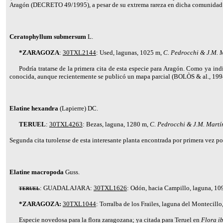
Aragón (DECRETO 49/1995), a pesar de su extrema rareza en dicha comunidad a
Ceratophyllum submersum
L.
*ZARAGOZA
:
30TXL2144
: Used, lagunas, 1025 m,
C. Pedrocchi & J.M. M
Podría tratarse de la primera cita de esta especie para Aragón. Como ya in
conocida, aunque recientemente se publicó un mapa parcial (
BOLÒS
& al., 199
Elatine hexandra
(Lapierre) DC.
TERUEL
:
30TXL4263
: Bezas, laguna, 1280 m,
C. Pedrocchi & J.M. Martí
Segunda cita turolense de esta interesante planta encontrada por primera vez p
Elatine macropoda
Guss.
:
GUADALAJARA:
30TXL1626
: Odón, hacia Campillo, laguna, 1
TERUEL
*ZARAGOZA:
30TXL1044
: Torralba de los Frailes, laguna del Montecill
Especie novedosa para la flora zaragozana; ya citada para Teruel en
Flora i