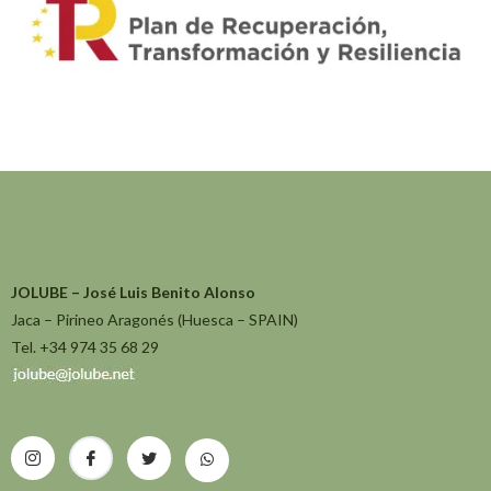
JOLUBE – José Luis Benito Alonso
Jaca – Pirineo Aragonés (Huesca – SPAIN)
Tel. +34 974 35 68 29