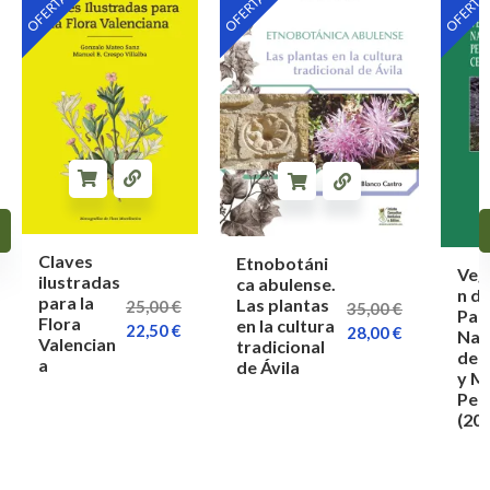
OFERTA
OFERTA
OFERTA
Claves
Etnobotáni
Veg
ilustradas
ca abulense.
n de
para la
Las plantas
25,00
€
35,00
€
Par
Flora
en la cultura
22,50
€
28,00
€
Nac
Valencian
tradicional
de 
a
de Ávila
y M
Per
(20