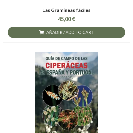
Las Gramíneas fáciles
45,00
€
AÑADIR / ADD TO CART