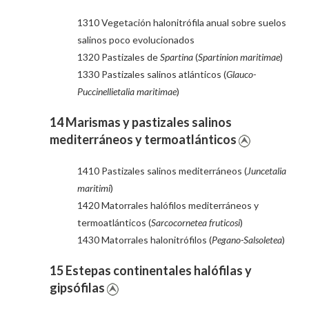
1310 Vegetación halonitrófila anual sobre suelos
salinos poco evolucionados
1320 Pastizales de
Spartina
(
Spartinion maritimae
)
1330 Pastizales salinos atlánticos (
Glauco-
Puccinellietalia maritimae
)
14 Marismas y pastizales salinos
mediterráneos y termoatlánticos
1410 Pastizales salinos mediterráneos (
Juncetalia
maritimi
)
1420 Matorrales halófilos mediterráneos y
termoatlánticos (
Sarcocornetea fruticosi
)
1430 Matorrales halonitrófilos (
Pegano-Salsoletea
)
15 Estepas continentales halófilas y
gipsófilas