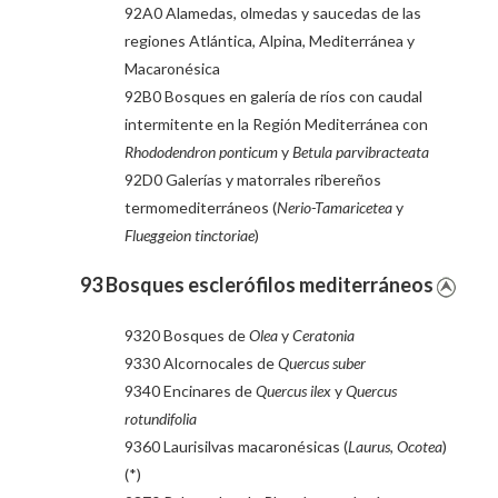
92A0 Alamedas, olmedas y saucedas de las
regiones Atlántica, Alpina, Mediterránea y
Macaronésica
92B0 Bosques en galería de ríos con caudal
intermitente en la Región Mediterránea con
Rhododendron ponticum
y
Betula parvibracteata
92D0 Galerías y matorrales ribereños
termomediterráneos (
Nerio-Tamaricetea
y
Flueggeion tinctoriae
)
93 Bosques esclerófilos mediterráneos
9320 Bosques de
Olea
y
Ceratonia
9330 Alcornocales de
Quercus suber
9340 Encinares de
Quercus ilex
y
Quercus
rotundifolia
9360 Laurisilvas macaronésicas (
Laurus
,
Ocotea
)
(*)