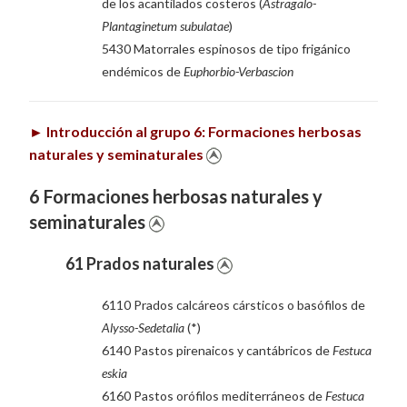
de los acantilados costeros (
Astragalo-
Plantaginetum subulatae
)
5430 Matorrales espinosos de tipo frigánico
endémicos de
Euphorbio-Verbascion
►
Introducción al grupo 6: Formaciones herbosas
naturales y seminaturales
6 Formaciones herbosas naturales y
seminaturales
61 Prados naturales
6110 Prados calcáreos cársticos o basófilos de
Alysso-Sedetalia
(*)
6140 Pastos pirenaicos y cantábricos de
Festuca
eskia
6160 Pastos orófilos mediterráneos de
Festuca