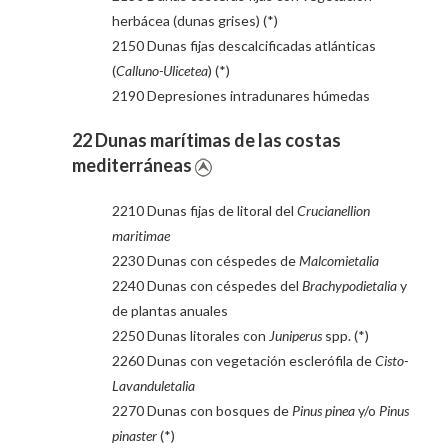
herbácea (dunas grises) (*)
2150 Dunas fijas descalcificadas atlánticas
(
Calluno-Ulicetea
) (*)
2190 Depresiones intradunares húmedas
22 Dunas marítimas de las costas
mediterráneas
2210 Dunas fijas de litoral del
Crucianellion
maritimae
2230 Dunas con céspedes de
Malcomietalia
2240 Dunas con céspedes del
Brachypodietalia
y
de plantas anuales
2250 Dunas litorales con
Juniperus
spp. (*)
2260 Dunas con vegetación esclerófila de
Cisto-
Lavanduletalia
2270 Dunas con bosques de
Pinus pinea
y/o
Pinus
pinaster
(*)