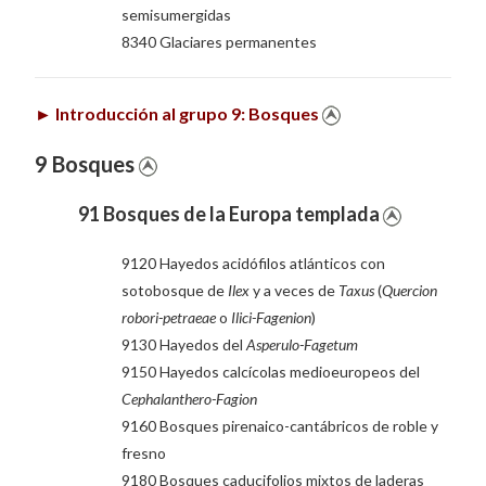
semisumergidas
8340 Glaciares permanentes
►
Introducción al grupo 9: Bosques
9 Bosques
91 Bosques de la Europa templada
9120 Hayedos acidófilos atlánticos con
sotobosque de
Ilex
y a veces de
Taxus
(
Quercion
robori-petraeae
o
Ilici-Fagenion
)
9130 Hayedos del
Asperulo-Fagetum
9150 Hayedos calcícolas medioeuropeos del
Cephalanthero-Fagion
9160 Bosques pirenaico-cantábricos de roble y
fresno
9180 Bosques caducifolios mixtos de laderas