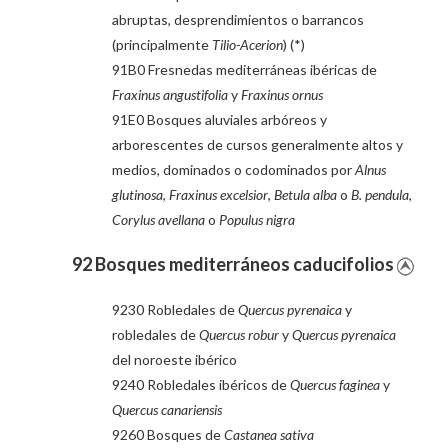
abruptas, desprendimientos o barrancos
(principalmente
Tilio-Acerion
) (*)
91B0 Fresnedas mediterráneas ibéricas de
Fraxinus angustifolia
y
Fraxinus ornus
91E0 Bosques aluviales arbóreos y
arborescentes de cursos generalmente altos y
medios, dominados o codominados por
Alnus
glutinosa
,
Fraxinus excelsior
,
Betula alba
o
B. pendula
,
Corylus avellana
o
Populus nigra
92 Bosques mediterráneos caducifolios
9230 Robledales de
Quercus pyrenaica
y
robledales de
Quercus robur
y
Quercus pyrenaica
del noroeste ibérico
9240 Robledales ibéricos de
Quercus faginea
y
Quercus canariensis
9260 Bosques de
Castanea sativa