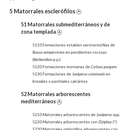
5 Matorrales esclerófilos
51 Matorrales submediterráneos y de
zona templada
5110 Formaciones estables xerotermófilas de
Buxus sempervirens
en pendientes rocosas
(
Berberidion
p.p.)
5120 Formaciones montanas de
Cytisus purgans
5130 Formaciones de
Juniperus communis
en
brezales o pastizales calcáreos
52 Matorrales arborescentes
mediterráneos
5210 Matorrales arborescentes de
Juniperus
spp.
5220 Matorrales arborescentes con
Ziziphus
(*)
5230 Matorrales ombrófilos arborescentes con