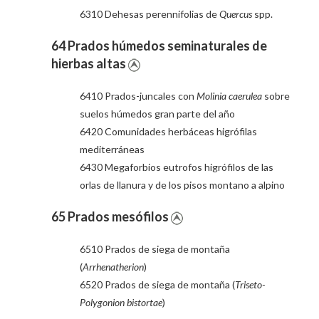
6310 Dehesas perennifolias de
Quercus
spp.
64 Prados húmedos seminaturales de
hierbas altas
6410 Prados-juncales con
Molinia caerulea
sobre
suelos húmedos gran parte del año
6420 Comunidades herbáceas higrófilas
mediterráneas
6430 Megaforbios eutrofos higrófilos de las
orlas de llanura y de los pisos montano a alpino
65 Prados mesófilos
6510 Prados de siega de montaña
(
Arrhenatherion
)
6520 Prados de siega de montaña (
Triseto-
Polygonion bistortae
)