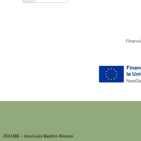
Financi
JOLUBE – José Luis Benito Alonso