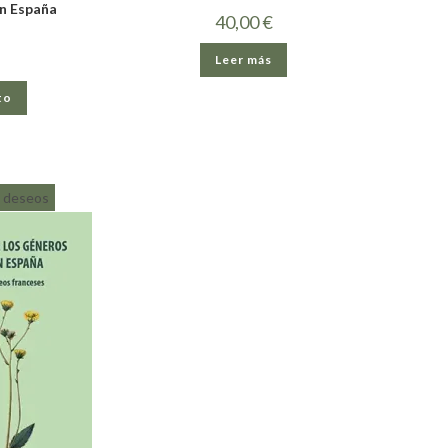
n España
40,00
€
Leer más
to
de deseos