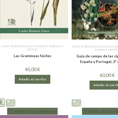
Claves de determinación
,
Monografías de géneros y
Claves de determinación
,
Guías fotog
familias
de géneros y famili
Las Gramíneas fáciles
Guía de campo de las c
España y Portugal, 2ª 
45,00
€
60,00
€
Añadir al carrito
Añadir al carri
Añadir a la lista de deseos
Añadir a la lista 