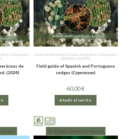
ráficas
,
Monografías
Claves de determinación
,
Guías fotográficas
,
Monografías
as
de géneros y familias
iperáceas de
Field guide of Spanish and Portuguese
ed. (2024)
sedges (
Cyperaceae
)
60,00
€
to
Añadir al carrito
de deseos
Añadir a la lista de deseos