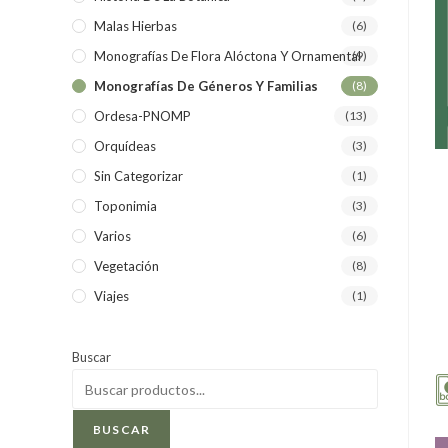
Malas Hierbas
(6)
Monografías De Flora Alóctona Y Ornamental
(9)
Monografías De Géneros Y Familias
(8)
Ordesa-PNOMP
(13)
Orquídeas
(3)
Sin Categorizar
(1)
Toponimia
(3)
Varios
(6)
Vegetación
(8)
Viajes
(1)
Buscar
BUSCAR