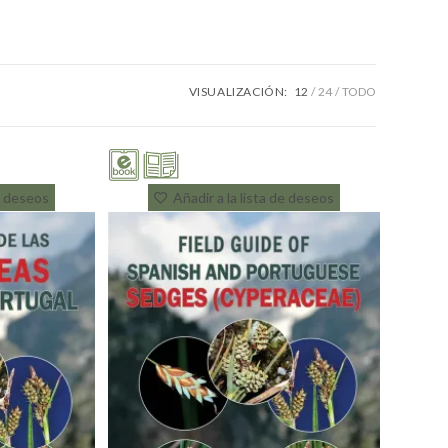
VISUALIZACIÓN:
12
24
TODO
de deseos
Añadir a la lista de deseos