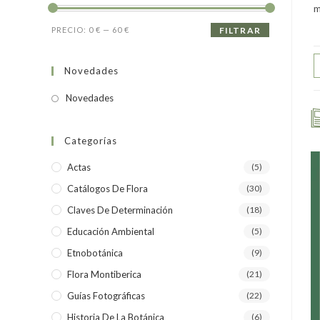
m
PRECIO:
0 €
—
60 €
FILTRAR
Novedades
Novedades
Categorías
Actas
(5)
Catálogos De Flora
(30)
Claves De Determinación
(18)
Educación Ambiental
(5)
Etnobotánica
(9)
Flora Montiberica
(21)
Guías Fotográficas
(22)
Historia De La Botánica
(6)