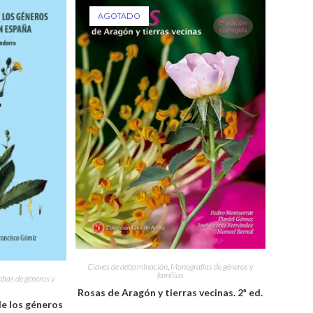
AGOTADO
Claves de determinación
,
Monografías de géneros y
familias
ías de géneros y
Rosas de Aragón y tierras vecinas. 2ª ed.
de los géneros