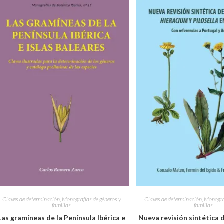
Claves de determinación
,
Monografías de géneros y
Claves de determinación
,
Monograf
familias
familias
Las gramíneas de la Península Ibérica e
Nueva revisión sintética 