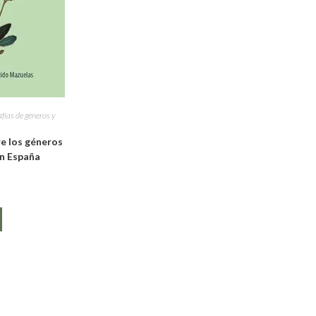
ías de géneros y
e los géneros
n España