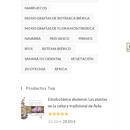
MARRUECOS
MONOGRAFÍAS DE BOTÁNICA IBÉRICA
MONOGRAFÍAS DE FLORA MONTIBERICA
NAVARRA
PAÍS VASCO
PIRINEO
RÍOS
SISTEMA IBÉRICO
SÁHARA OCCIDENTAL
VEGETACIÓN
ZOOTECNIA
ÁFRICA
Productos Top
Etnobotánica abulense. Las plantas
en la cultura tradicional de Ávila
Valorado
35,00
€
28,00
€
con
5.00
de