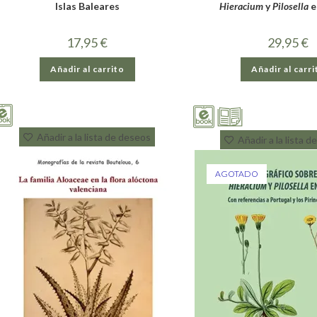
Islas Baleares
Hieracium
y
Pilosella
e
17,95
€
29,95
€
Añadir al carrito
Añadir al carri
Añadir a la lista de deseos
Añadir a la lista 
AGOTADO