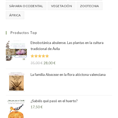
SÁHARA OCCIDENTAL
VEGETACIÓN
ZOOTECNIA
ÁFRICA
Productos Top
Etnobotánica abulense. Las plantas en la cultura
tradicional de Ávila
Valorado
35,00
€
28,00
€
con
5.00
de
5
La familia
Aloaceae
en la flora alóctona valenciana
¿Sabéis qué pasó en el huerto?
17,50
€