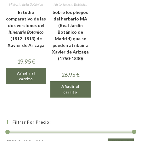
Historia de la Botánica
Historia de la Botánica
Estudio
Sobre los pliegos
comparativo de las
del herbario MA
dos versiones del
(Real Jardín
Itinerario Botanico
Botánico de
(1812-1813) de
Madrid) que se
Xavier de Arizaga
pueden atribuir a
Xavier de Arizaga
(1750-1830)
19,95
€
Añadir al
26,95
€
carrito
Añadir al
carrito
Filtrar Por Precio: