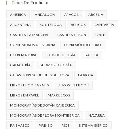
Tipos De Producto
AMÉRICA
ANDALUCÍA
ARAGÓN
ARGELIA
ARGENTINA
BOUTELOUA
BURGOS
CANTABRIA
CASTILLA-LA MANCHA
CASTILLA Y LEÓN
CHILE
COMUNIDAD VALENCIANA
DEPRESIÓN DEL EBRO
EXTREMADURA
FITOSOCIOLOGÍA
GALICIA
GANADERÍA
GEOMORFOLOGÍA
GUÍAS IMPRESCINDIBLES DE FLORA
LA RIOJA
LIBROS EBOOK GRATIS
LIBROS EN EBOOK
LIBROS EN PAPEL
MARRUECOS
MONOGRAFÍAS DE BOTÁNICA IBÉRICA
MONOGRAFÍAS DE FLORA MONTIBERICA
NAVARRA
PAÍS VASCO
PIRINEO
RÍOS
SISTEMA IBÉRICO