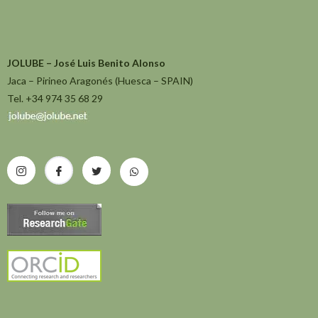
JOLUBE – José Luis Benito Alonso
Jaca – Pirineo Aragonés (Huesca – SPAIN)
Tel. +34 974 35 68 29