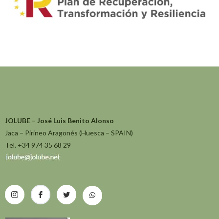
JOLUBE – José Luis Benito Alonso
Jaca – Pirineo Aragonés (Huesca – SPAIN)
Tel. +34 974 35 68 29