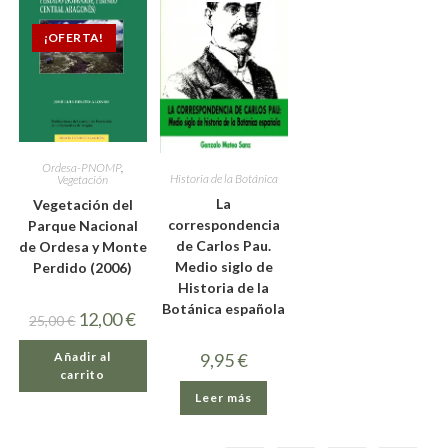
¡OFERTA!
Ordesa-PNOMP
,
Historia de la Botánica
Vegetación
La
Vegetación del
correspondencia
Parque Nacional
de Carlos Pau.
de Ordesa y Monte
Medio siglo de
Perdido (2006)
Historia de la
Botánica española
12,00
€
25,00
€
Añadir al
9,95
€
carrito
Leer más