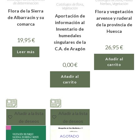
de determinación
hierbas
,
Vegetación
Catálogos de flora
,
Vegetación
Flora de la Sierra
Flora y vegetación
Aportación de
de Albarracín y su
arvense y ruderal
información al
comarca
de la provincia de
Inventario de
Huesca
humedales
19,95
€
singulares de la
26,95
€
C.A. de Aragón
Leer más
Añadir al
0,00
€
carrito
Añadir al
carrito
Añadir a la lista
Añadir a la lista
de deseos
de deseos
AGOTADO