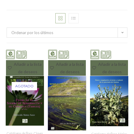
Ordenar por los últimos
Añadir a la lista
Añadir a la lista
Añadir a la lista
de deseos
de deseos
de deseos
AGOTADO
Catálogos de flora
,
Claves
Catálogos de flora
,
Malas