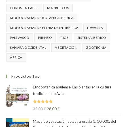
LIBROS EN PAPEL
MARRUECOS
MONOGRAFÍAS DE BOTÁNICA IBÉRICA
MONOGRAFÍAS DE FLORA MONTIBERICA
NAVARRA
PAÍS VASCO
PIRINEO
RÍOS
SISTEMA IBÉRICO
SÁHARA OCCIDENTAL
VEGETACIÓN
ZOOTECNIA
ÁFRICA
Productos Top
Etnobotánica abulense. Las plantas en la cultura
tradicional de Ávila
Valorado
35,00
€
28,00
€
con
5.00
de
5
Mapa de vegetación actual, a escala 1: 10.000, del