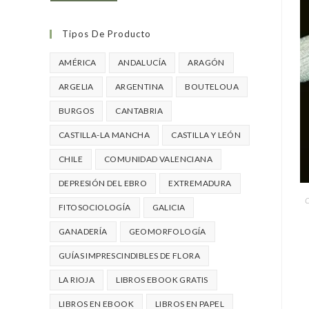
Tipos De Producto
AMÉRICA
ANDALUCÍA
ARAGÓN
ARGELIA
ARGENTINA
BOUTELOUA
BURGOS
CANTABRIA
CASTILLA-LA MANCHA
CASTILLA Y LEÓN
CHILE
COMUNIDAD VALENCIANA
DEPRESIÓN DEL EBRO
EXTREMADURA
C
FITOSOCIOLOGÍA
GALICIA
GANADERÍA
GEOMORFOLOGÍA
GUÍAS IMPRESCINDIBLES DE FLORA
LA RIOJA
LIBROS EBOOK GRATIS
LIBROS EN EBOOK
LIBROS EN PAPEL