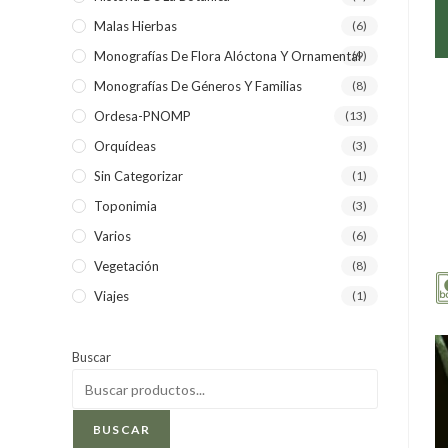
Malas Hierbas
(6)
Monografías De Flora Alóctona Y Ornamental
(9)
Monografías De Géneros Y Familias
(8)
Ordesa-PNOMP
(13)
Orquídeas
(3)
Sin Categorizar
(1)
Toponimia
(3)
Varios
(6)
Vegetación
(8)
Viajes
(1)
Buscar
BUSCAR