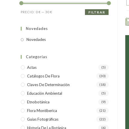
PRECIO:
0 €
—
30 €
FILTRAR
Novedades
Novedades
Categorías
Actas
(5)
Catálogos De Flora
(30)
Claves De Determinación
(18)
Educación Ambiental
(5)
Etnobotánica
(9)
Flora Montiberica
(21)
Guías Fotográficas
(22)
Historia De La Botánica
(6)