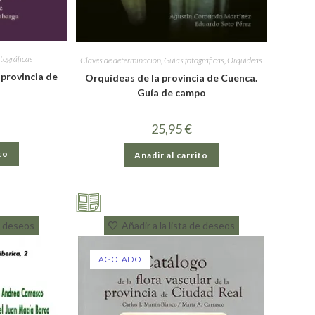
tográficas
Claves de determinación
,
Guías fotográficas
,
Orquídeas
 provincia de
Orquídeas de la provincia de Cuenca.
Guía de campo
25,95
€
to
Añadir al carrito
de deseos
Añadir a la lista de deseos
AGOTADO