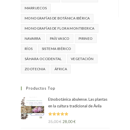
MARRUECOS
MONOGRAFÍAS DE BOTÁNICA IBÉRICA
MONOGRAFÍAS DE FLORA MONTIBERICA
NAVARRA
PAÍS VASCO
PIRINEO
RÍOS
SISTEMA IBÉRICO
SÁHARA OCCIDENTAL
VEGETACIÓN
ZOOTECNIA
ÁFRICA
Productos Top
Etnobotánica abulense. Las plantas
en la cultura tradicional de Ávila
Valorado
35,00
€
28,00
€
con
5.00
de