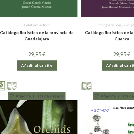
Catálogos de flora
Catálogos de flora
,
Guías fo
Catálogo florístico de la provincia de
Catálogo florístico de la
Guadalajara
Cuenca
29,95
€
29,95
€
Añadir al carrito
Añadir al carri
Añadir a la lista de deseos
Añadir a la lista 
AGOTADO