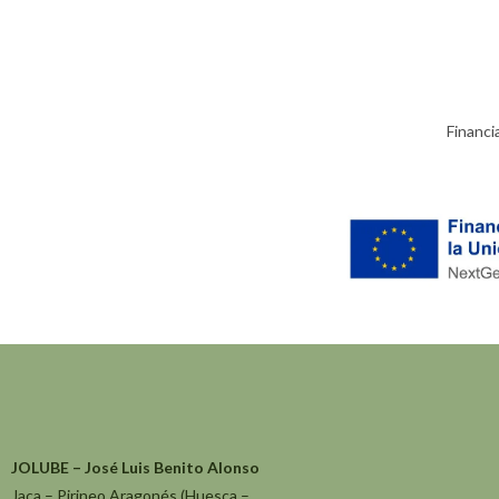
Financi
JOLUBE – José Luis Benito Alonso
Jaca – Pirineo Aragonés (Huesca –