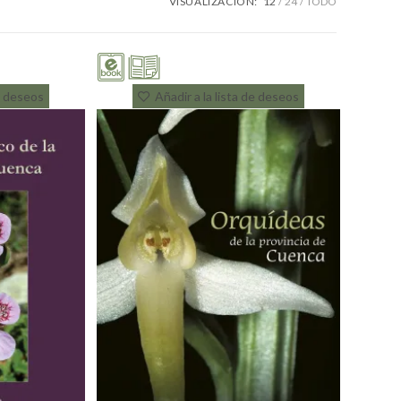
VISUALIZACIÓN:
12
24
TODO
de deseos
Añadir a la lista de deseos