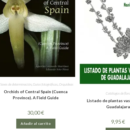
laves de determinación
,
Guías fotográficas
,
Orquídeas
Orchids of Central Spain (Cuenca
Catálogos de flor
Province). A Field Guide
Listado de plantas va
Guadalajar
30,00
€
9,95
€
Añadir al carrito