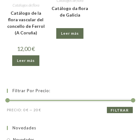
Catálogos de flora
Catálogos de flora
Catálogo da flora
Catálogo de la
de Galicia
flora vascular del
concello de Ferrol
(A Coruña)
Leer más
12,00
€
Leer más
Filtrar Por Precio:
PRECIO:
0 €
—
20 €
FILTRAR
Novedades
Novedades