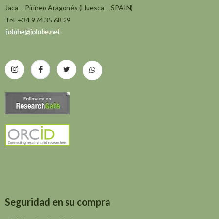
Jaca – Pirineo Aragonés (Huesca – SPAIN)
Tel. +34 974 35 68 29
Seguridad en su compra