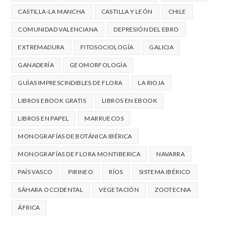
CASTILLA-LA MANCHA
CASTILLA Y LEÓN
CHILE
COMUNIDAD VALENCIANA
DEPRESIÓN DEL EBRO
EXTREMADURA
FITOSOCIOLOGÍA
GALICIA
GANADERÍA
GEOMORFOLOGÍA
GUÍAS IMPRESCINDIBLES DE FLORA
LA RIOJA
LIBROS EBOOK GRATIS
LIBROS EN EBOOK
LIBROS EN PAPEL
MARRUECOS
MONOGRAFÍAS DE BOTÁNICA IBÉRICA
MONOGRAFÍAS DE FLORA MONTIBERICA
NAVARRA
PAÍS VASCO
PIRINEO
RÍOS
SISTEMA IBÉRICO
SÁHARA OCCIDENTAL
VEGETACIÓN
ZOOTECNIA
ÁFRICA