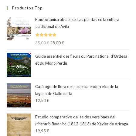
Productos Top
Etnobotánica abulense. Las plantas en la cultura
tradicional de Ávila
Valorado
35,00
€
28,00
€
con
5.00
de
5
Guide essentiel des fleurs du Parc national d’Ordesa
et du Mont-Perdu
Catálogo de flora de la cuenca endorreica de la
laguna de Gallocanta
12,50
€
Estudio comparativo de las dos versiones del
Itinerario Botanico
(1812-1813) de Xavier de Arizaga
19,95
€