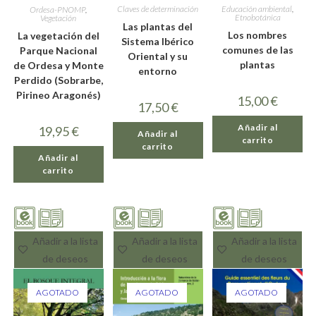
Claves de determinación
Educación ambiental
,
Ordesa-PNOMP
,
Etnobotánica
Vegetación
Las plantas del
Los nombres
La vegetación del
Sistema Ibérico
comunes de las
Parque Nacional
Oriental y su
plantas
de Ordesa y Monte
entorno
Perdido (Sobrarbe,
Pirineo Aragonés)
15,00
€
17,50
€
Añadir al
19,95
€
Añadir al
carrito
carrito
Añadir al
carrito
Añadir a la lista
Añadir a la lista
Añadir a la lista
de deseos
de deseos
de deseos
AGOTADO
AGOTADO
AGOTADO