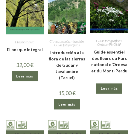
Guías fotográficas
,
Claves de determinación
,
Etnobotánica
Ordesa-PNOMP
Guías fotográficas
El bosque integral
Guide essentiel
Introducción a la
des fleurs du Parc
flora de las sierras
32,00
€
national d’Ordesa
de Gúdar y
et du Mont-Perdu
Javalambre
Leer más
(Teruel)
Leer más
15,00
€
Leer más