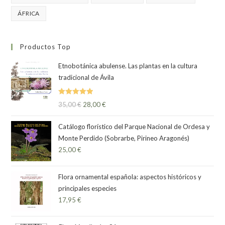
ÁFRICA
Productos Top
Etnobotánica abulense. Las plantas en la cultura
tradicional de Ávila
Valorado
35,00
€
28,00
€
con
5.00
de
5
Catálogo florístico del Parque Nacional de Ordesa y
Monte Perdido (Sobrarbe, Pirineo Aragonés)
25,00
€
Flora ornamental española: aspectos históricos y
principales especies
17,95
€