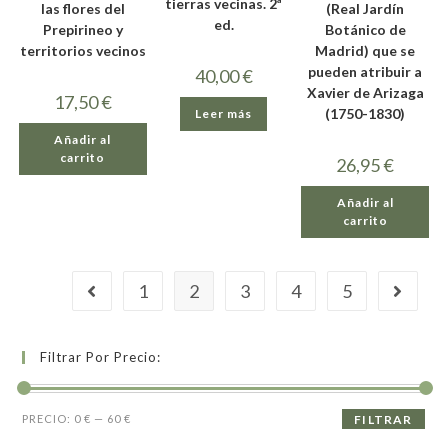
tierras vecinas. 2ª
las flores del
(Real Jardín
ed.
Prepirineo y
Botánico de
territorios vecinos
Madrid) que se
pueden atribuir a
40,00
€
Xavier de Arizaga
17,50
€
(1750-1830)
Leer más
Añadir al
carrito
26,95
€
Añadir al
carrito
1
2
3
4
5
Filtrar Por Precio:
PRECIO:
0 €
—
60 €
FILTRAR