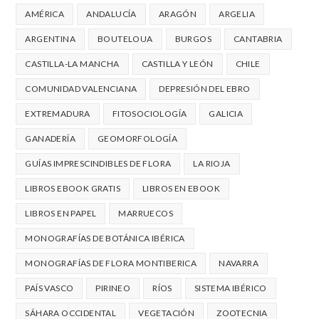
AMÉRICA
ANDALUCÍA
ARAGÓN
ARGELIA
ARGENTINA
BOUTELOUA
BURGOS
CANTABRIA
CASTILLA-LA MANCHA
CASTILLA Y LEÓN
CHILE
COMUNIDAD VALENCIANA
DEPRESIÓN DEL EBRO
EXTREMADURA
FITOSOCIOLOGÍA
GALICIA
GANADERÍA
GEOMORFOLOGÍA
GUÍAS IMPRESCINDIBLES DE FLORA
LA RIOJA
LIBROS EBOOK GRATIS
LIBROS EN EBOOK
LIBROS EN PAPEL
MARRUECOS
MONOGRAFÍAS DE BOTÁNICA IBÉRICA
MONOGRAFÍAS DE FLORA MONTIBERICA
NAVARRA
PAÍS VASCO
PIRINEO
RÍOS
SISTEMA IBÉRICO
SÁHARA OCCIDENTAL
VEGETACIÓN
ZOOTECNIA