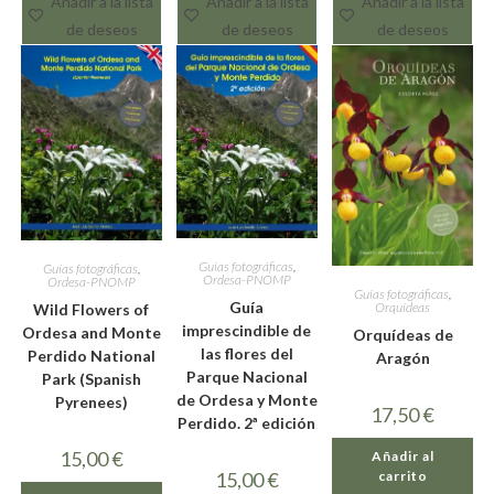
Añadir a la lista
Añadir a la lista
Añadir a la lista
de deseos
de deseos
de deseos
Guías fotográficas
,
Guías fotográficas
,
Ordesa-PNOMP
Ordesa-PNOMP
Guías fotográficas
,
Guía
Orquídeas
Wild Flowers of
imprescindible de
Ordesa and Monte
Orquídeas de
las flores del
Perdido National
Aragón
Parque Nacional
Park (Spanish
de Ordesa y Monte
Pyrenees)
17,50
€
Perdido. 2ª edición
15,00
€
Añadir al
carrito
15,00
€