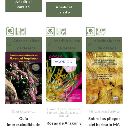
Añadir al
carrito
Añadir al
carrito
Añadir a la lista
Añadir a la lista
Añadir a la lista
de deseos
de deseos
de deseos
AGOTADO
Claves de determinación
,
Guías fotográficas
Historia de la Botánica
Monografías de géneros y
familias
Guía
Sobre los pliegos
Rosas de Aragón y
imprescindible de
del herbario MA