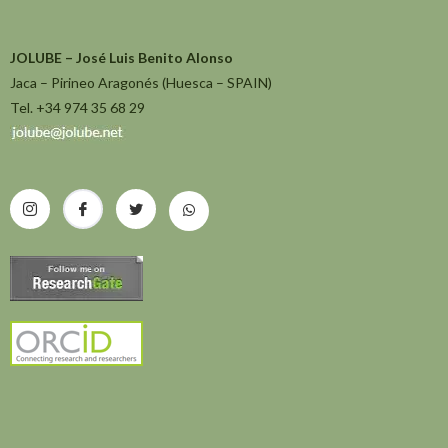
JOLUBE – José Luis Benito Alonso
Jaca – Pirineo Aragonés (Huesca – SPAIN)
Tel. +34 974 35 68 29