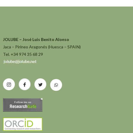
JOLUBE – José Luis Benito Alonso
Jaca – Pirineo Aragonés (Huesca – SPAIN)
Tel. +34 974 35 68 29