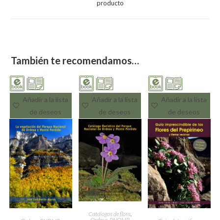
producto
También te recomendamos…
Añadir a la lista
Añadir a la lista
Añadir a la lista
de deseos
de deseos
de deseos
Catálogos de flora
,
Ordesa-PNOMP