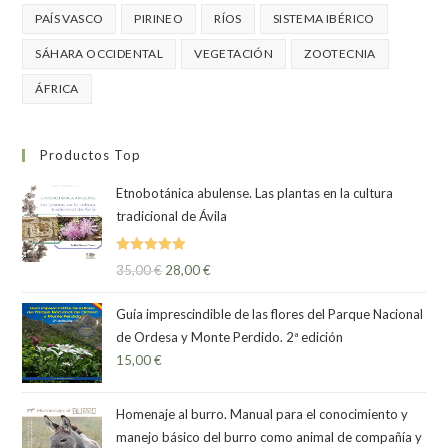
PAÍS VASCO
PIRINEO
RÍOS
SISTEMA IBÉRICO
SÁHARA OCCIDENTAL
VEGETACIÓN
ZOOTECNIA
ÁFRICA
Productos Top
Etnobotánica abulense. Las plantas en la cultura
tradicional de Ávila
Valorado
35,00
€
28,00
€
con
5.00
de
5
Guía imprescindible de las flores del Parque Nacional
de Ordesa y Monte Perdido. 2ª edición
15,00
€
Homenaje al burro. Manual para el conocimiento y
manejo básico del burro como animal de compañía y