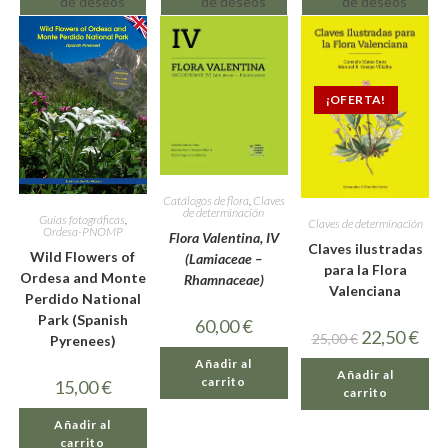
de deseos
de deseos
de deseos
¡OFERTA!
Catálogos de flora
,
Claves
de determinación
Guías fotográficas
,
Claves de determinación
Ordesa-PNOMP
Flora Valentina, IV
Claves ilustradas
Wild Flowers of
(Lamiaceae –
para la Flora
Ordesa and Monte
Rhamnaceae)
Valenciana
Perdido National
Park (Spanish
60,00
€
22,50
€
25,00
€
Pyrenees)
Añadir al
Añadir al
carrito
15,00
€
carrito
Añadir al
carrito