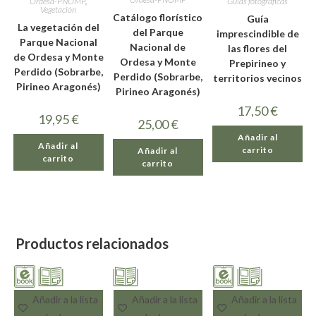
Ordesa-PNOMP
,
Guías fotográficas
Vegetación
Catálogo florístico
Guía
La vegetación del
del Parque
imprescindible de
Parque Nacional
Nacional de
las flores del
de Ordesa y Monte
Ordesa y Monte
Prepirineo y
Perdido (Sobrarbe,
Perdido (Sobrarbe,
territorios vecinos
Pirineo Aragonés)
Pirineo Aragonés)
17,50
€
19,95
€
25,00
€
Añadir al
Añadir al
carrito
Añadir al
carrito
carrito
Productos relacionados
Añadir a la lista
Añadir a la lista
Añadir a la lista