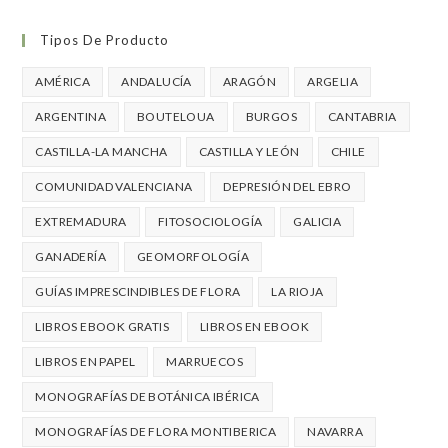
Tipos De Producto
AMÉRICA
ANDALUCÍA
ARAGÓN
ARGELIA
ARGENTINA
BOUTELOUA
BURGOS
CANTABRIA
CASTILLA-LA MANCHA
CASTILLA Y LEÓN
CHILE
COMUNIDAD VALENCIANA
DEPRESIÓN DEL EBRO
EXTREMADURA
FITOSOCIOLOGÍA
GALICIA
GANADERÍA
GEOMORFOLOGÍA
GUÍAS IMPRESCINDIBLES DE FLORA
LA RIOJA
LIBROS EBOOK GRATIS
LIBROS EN EBOOK
LIBROS EN PAPEL
MARRUECOS
MONOGRAFÍAS DE BOTÁNICA IBÉRICA
MONOGRAFÍAS DE FLORA MONTIBERICA
NAVARRA