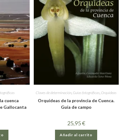
tográficas
Claves de determinación
,
Guías fotográficas
,
Orquídeas
la cuenca
Orquídeas de la provincia de Cuenca.
de Gallocanta
Guía de campo
25,95
€
to
Añadir al carrito