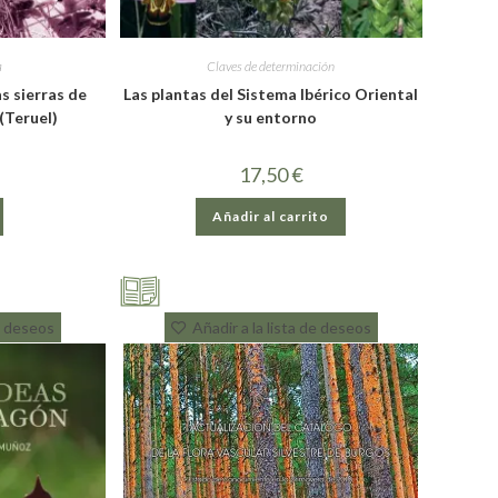
a
Claves de determinación
as sierras de
Las plantas del Sistema Ibérico Oriental
(Teruel)
y su entorno
17,50
€
Añadir al carrito
de deseos
Añadir a la lista de deseos