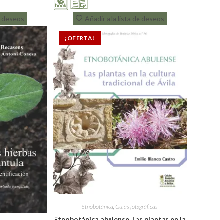
de deseos
Añadir a la lista de deseos
¡OFERTA!
Etnobotánica
,
Guías fotográficas
Etnobotánica abulense. Las plantas en la