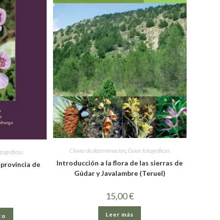
Claves de determinación
,
Guías fotográficas
tográficas
Introducción a la flora de las sierras de
 provincia de
Gúdar y Javalambre (Teruel)
15,00
€
Leer más
to