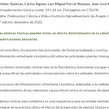
élder Quintas, Carlos Aguiar, Luis Miguel Ferrer Mayayo, Juan Jos
ncuadernación rústica cosida, 19 x 24 cm, 216 páginas en COLOR.
dita: Publicações Ciência e Vida e Instituto Agroalimentario de Aragón.
ª edición, diciembre de 2022.
as plantas tóxicas pueden tener un efecto determinante en la salud
xplotaciones pecuarias.
on este libro, los autores han procurado, de forma actualizada y concisa, 
nformación veterinaria y botánica útil sobre las principales plantas tóxica
os hemos intentado centrar más en la flora ibérica, intentando escapar de 
e especifican las principales consecuencias sobre los animales doméstico
a escasez de informaciones veterinaria y botánica, adaptadas a la realidad 
stablecimiento de las relaciones causa-efecto entre el consumo de plant
lantas tóxicas para rumiantes es una respuesta a una necesidad sentida 
ntegrar en la práctica clínica el efecto de la ingestión de plantas tóxicas