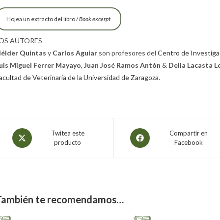
Hojea un extracto del libro /
Book excerpt
OS AUTORES
élder Quintas
y
Carlos Aguiar
son profesores del
Centro de Investigaç
uis Miguel Ferrer Mayayo
,
Juan José Ramos Antón
&
Delia Lacasta L
acultad de Veterinaria de la Universidad de Zaragoza
.
Twitea este
Compartir en
producto
Facebook
También te recomendamos…