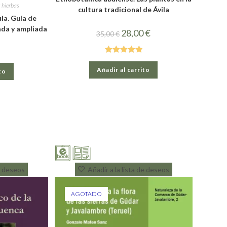
 hierbas
cultura tradicional de Ávila
la. Guía de
sada y ampliada
28,00
€
35,00
€
Valorado con
Añadir al carrito
to
5.00
de 5
de deseos
Añadir a la lista de deseos
AGOTADO