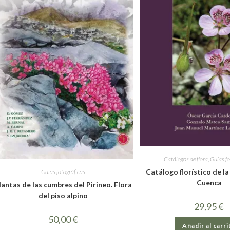
Catálogos de flora
,
Guías fo
Catálogo florístico de la
Guías fotográficas
Cuenca
lantas de las cumbres del Pirineo. Flora
del piso alpino
29,95
€
50,00
€
Añadir al carri