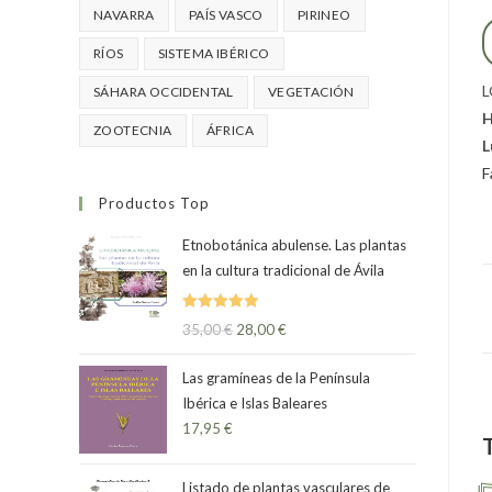
NAVARRA
PAÍS VASCO
PIRINEO
RÍOS
SISTEMA IBÉRICO
L
SÁHARA OCCIDENTAL
VEGETACIÓN
H
ZOOTECNIA
ÁFRICA
L
F
Productos Top
Etnobotánica abulense. Las plantas
en la cultura tradicional de Ávila
Valorado
35,00
€
28,00
€
con
5.00
de
5
Las gramíneas de la Península
Ibérica e Islas Baleares
17,95
€
Listado de plantas vasculares de