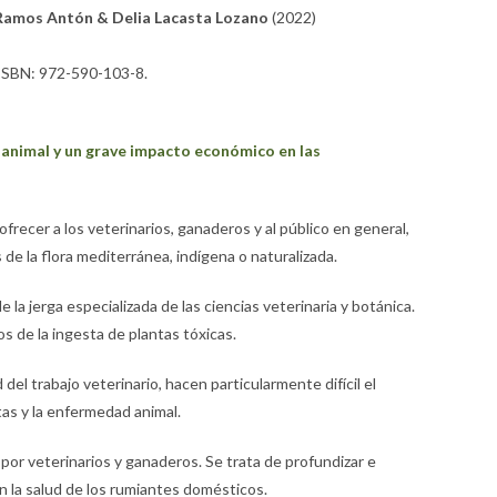
é Ramos Antón & Delia Lacasta Lozano
(2022)
 ISBN: 972-590-103-8.
 animal y un grave impacto económico en las
ofrecer a los veterinarios, ganaderos y al público en general,
s de la flora mediterránea, indígena o naturalizada.
la jerga especializada de las ciencias veterinaria y botánica.
s de la ingesta de plantas tóxicas.
del trabajo veterinario, hacen particularmente difícil el
as y la enfermedad animal.
por veterinarios y ganaderos. Se trata de profundizar e
 en la salud de los rumiantes domésticos.