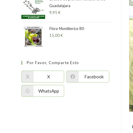
Guadalajara
9,95
€
Flora Montiberica
80
15,00
€
Por Favor, Comparte Esto
X
Facebook
WhatsApp