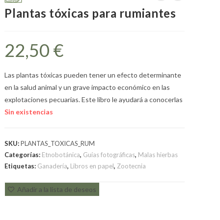
Plantas tóxicas para rumiantes
22,50
€
Las plantas tóxicas pueden tener un efecto determinante
en la salud animal y un grave impacto económico en las
explotaciones pecuarias. Este libro le ayudará a conocerlas
Sin existencias
SKU:
PLANTAS_TOXICAS_RUM
Categorías:
Etnobotánica
,
Guías fotográficas
,
Malas hierbas
Etiquetas:
Ganadería
,
Libros en papel
,
Zootecnia
Añadir a la lista de deseos