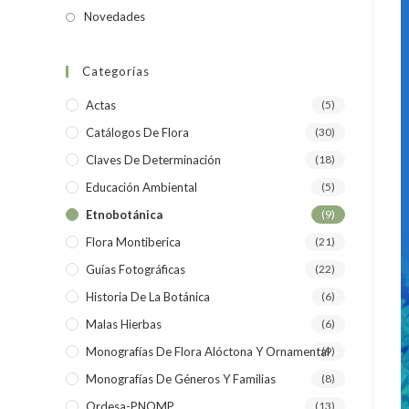
Novedades
Categorías
Actas
(5)
Catálogos De Flora
(30)
Claves De Determinación
(18)
Educación Ambiental
(5)
Etnobotánica
(9)
Flora Montiberica
(21)
Guías Fotográficas
(22)
Historia De La Botánica
(6)
Malas Hierbas
(6)
Monografías De Flora Alóctona Y Ornamental
(9)
Monografías De Géneros Y Familias
(8)
Ordesa-PNOMP
(13)