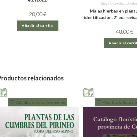
Guías fotográficas
,
Malas
Malas hierbas en plántu
20,00
€
identificación. 2ª ed. revi
Añadir al carrito
40,00
€
Añadir al carri
Productos relacionados
Añadir a la lista de deseos
Añadir a la lista 