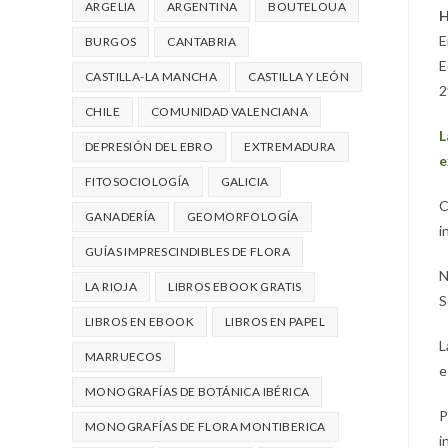
ARGELIA
ARGENTINA
BOUTELOUA
H
E
BURGOS
CANTABRIA
E
CASTILLA-LA MANCHA
CASTILLA Y LEÓN
2
CHILE
COMUNIDAD VALENCIANA
L
DEPRESIÓN DEL EBRO
EXTREMADURA
e
FITOSOCIOLOGÍA
GALICIA
C
GANADERÍA
GEOMORFOLOGÍA
i
GUÍAS IMPRESCINDIBLES DE FLORA
N
LA RIOJA
LIBROS EBOOK GRATIS
S
LIBROS EN EBOOK
LIBROS EN PAPEL
L
MARRUECOS
e
MONOGRAFÍAS DE BOTÁNICA IBÉRICA
P
MONOGRAFÍAS DE FLORA MONTIBERICA
i