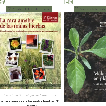
Añadir a la lista de deseos
Añadir a la lista 
Etnobotánica
,
Guías fotográficas
,
Malas hierbas
La cara amable de las malas hierbas, 3ª
ed. (2021)