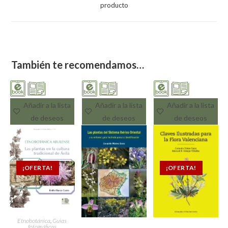
producto
También te recomendamos…
Añadir a la lista
Añadir a la lista
Añadir a la lista
de deseos
de deseos
de deseos
¡OFERTA!
¡OFERTA!
Etnobotánica
,
Guías
fotográficas