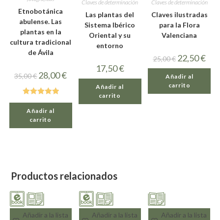
Claves de determinación
Claves de determinación
Etnobotánica
Las plantas del
Claves ilustradas
abulense. Las
Sistema Ibérico
para la Flora
plantas en la
Oriental y su
Valenciana
cultura tradicional
entorno
de Ávila
22,50
€
25,00
€
17,50
€
28,00
€
35,00
€
Añadir al
carrito
Añadir al
carrito
Valorado con
Añadir al
5.00
de 5
carrito
Productos relacionados
Añadir a la lista
Añadir a la lista
Añadir a la lista