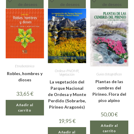
de deseos
de deseos
de deseos
Etnobotánica
Ordesa-PNOMP
,
Robles, hombres y
Guías fotográficas
Vegetación
dioses
Plantas de las
La vegetación del
cumbres del
Parque Nacional
33,65
€
Pirineo. Flora del
de Ordesa y Monte
piso alpino
Perdido (Sobrarbe,
Añadir al
Pirineo Aragonés)
carrito
50,00
€
19,95
€
Añadir al
carrito
Añadir al