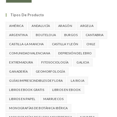
Tipos De Producto
AMÉRICA
ANDALUCÍA
ARAGÓN
ARGELIA
ARGENTINA
BOUTELOUA
BURGOS
CANTABRIA
CASTILLA-LA MANCHA
CASTILLA Y LEÓN
CHILE
COMUNIDAD VALENCIANA
DEPRESIÓN DEL EBRO
EXTREMADURA
FITOSOCIOLOGÍA
GALICIA
GANADERÍA
GEOMORFOLOGÍA
GUÍAS IMPRESCINDIBLES DE FLORA
LA RIOJA
LIBROS EBOOK GRATIS
LIBROS EN EBOOK
LIBROS EN PAPEL
MARRUECOS
MONOGRAFÍAS DE BOTÁNICA IBÉRICA