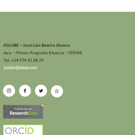
JOLUBE – José Luis Benito Alonso
Jaca – Pirineo Aragonés (Huesca – SPAIN)
Tel. +34 974 35 68 29