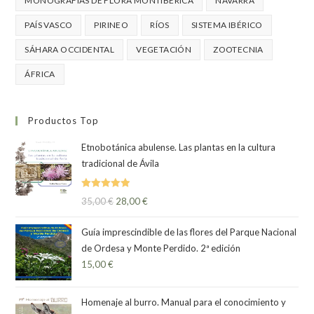
MONOGRAFÍAS DE FLORA MONTIBERICA
NAVARRA
PAÍS VASCO
PIRINEO
RÍOS
SISTEMA IBÉRICO
SÁHARA OCCIDENTAL
VEGETACIÓN
ZOOTECNIA
ÁFRICA
Productos Top
Etnobotánica abulense. Las plantas en la cultura
tradicional de Ávila
Valorado
35,00
€
28,00
€
con
5.00
de
5
Guía imprescindible de las flores del Parque Nacional
de Ordesa y Monte Perdido. 2ª edición
15,00
€
Homenaje al burro. Manual para el conocimiento y