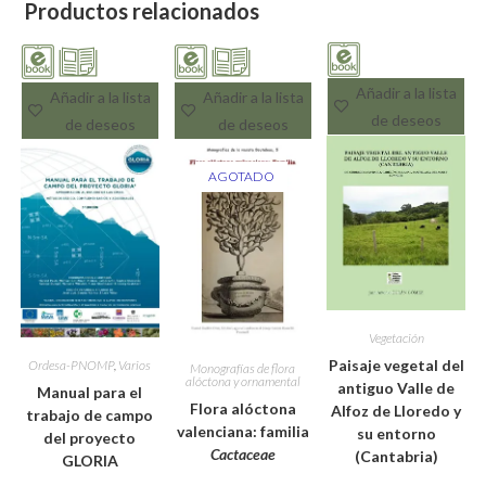
Productos relacionados
Añadir a la lista
Añadir a la lista
Añadir a la lista
de deseos
de deseos
de deseos
AGOTADO
Vegetación
Paisaje vegetal del
Ordesa-PNOMP
,
Varios
Monografías de flora
alóctona y ornamental
antiguo Valle de
Manual para el
Flora alóctona
Alfoz de Lloredo y
trabajo de campo
valenciana: familia
su entorno
del proyecto
Cactaceae
(Cantabria)
GLORIA