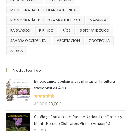
MONOGRAFÍAS DE BOTÁNICA IBÉRICA
MONOGRAFÍAS DE FLORA MONTIBERICA
NAVARRA
PAÍS VASCO
PIRINEO
RÍOS
SISTEMA IBÉRICO
SÁHARA OCCIDENTAL
VEGETACIÓN
ZOOTECNIA
ÁFRICA
Productos Top
Etnobotánica abulense. Las plantas en la cultura
tradicional de Ávila
Valorado
35,00
€
28,00
€
con
5.00
de
5
Catálogo florístico del Parque Nacional de Ordesa y
Monte Perdido (Sobrarbe, Pirineo Aragonés)
25,00
€