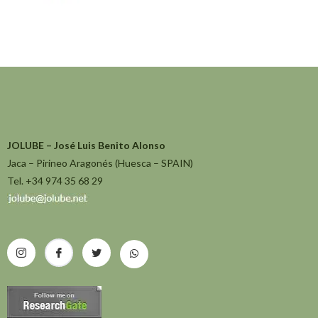
JOLUBE – José Luis Benito Alonso
Jaca – Pirineo Aragonés (Huesca – SPAIN)
Tel. +34 974 35 68 29