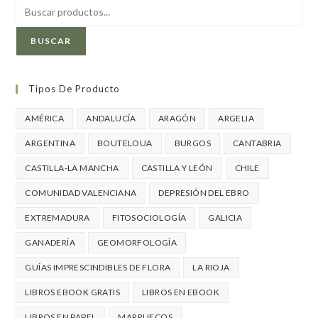
BUSCAR
Tipos De Producto
AMÉRICA
ANDALUCÍA
ARAGÓN
ARGELIA
ARGENTINA
BOUTELOUA
BURGOS
CANTABRIA
CASTILLA-LA MANCHA
CASTILLA Y LEÓN
CHILE
COMUNIDAD VALENCIANA
DEPRESIÓN DEL EBRO
EXTREMADURA
FITOSOCIOLOGÍA
GALICIA
GANADERÍA
GEOMORFOLOGÍA
GUÍAS IMPRESCINDIBLES DE FLORA
LA RIOJA
LIBROS EBOOK GRATIS
LIBROS EN EBOOK
LIBROS EN PAPEL
MARRUECOS