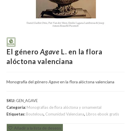
El género
Agave
L. en la flora
alóctona valenciana
Monografía del género
Agave
en la flora alóctona valenciana
SKU:
GEN_AGAVE
Categoría:
Monografías de flora alóctona y ornamental
Etiquetas:
Bouteloua
,
Comunidad Valenciana
,
Libros ebook gratis
Añadir a la lista de deseos