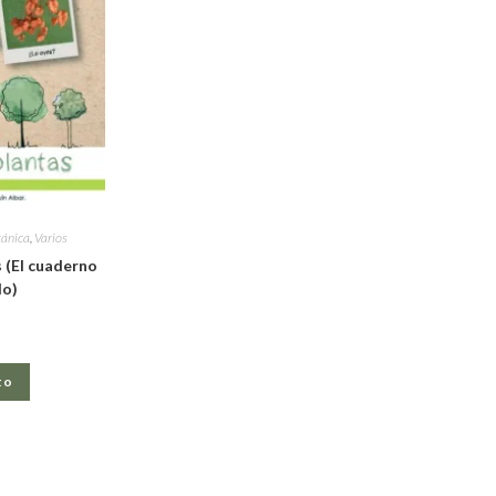
ánica
,
Varios
s (El cuaderno
do)
to