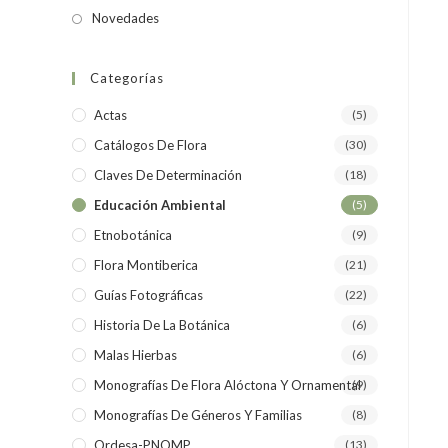
Novedades
Categorías
Actas
(5)
Catálogos De Flora
(30)
Claves De Determinación
(18)
Educación Ambiental
(5)
Etnobotánica
(9)
Flora Montiberica
(21)
Guías Fotográficas
(22)
Historia De La Botánica
(6)
Malas Hierbas
(6)
Monografías De Flora Alóctona Y Ornamental
(9)
Monografías De Géneros Y Familias
(8)
Ordesa-PNOMP
(13)