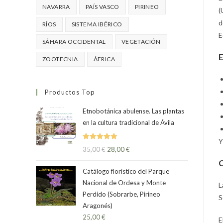
NAVARRA
PAÍS VASCO
PIRINEO
(
d
RÍOS
SISTEMA IBÉRICO
E
SÁHARA OCCIDENTAL
VEGETACIÓN
E
ZOOTECNIA
ÁFRICA
Productos Top
Etnobotánica abulense. Las plantas
en la cultura tradicional de Ávila
Y
Valorado
35,00
€
28,00
€
con
5.00
de
5
Catálogo florístico del Parque
Nacional de Ordesa y Monte
L
Perdido (Sobrarbe, Pirineo
S
Aragonés)
25,00
€
E