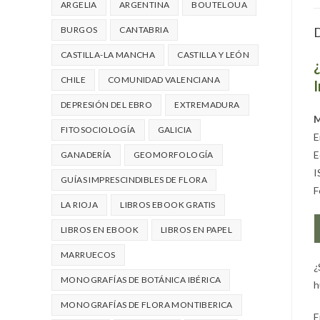
ARGELIA
ARGENTINA
BOUTELOUA
D
BURGOS
CANTABRIA
CASTILLA-LA MANCHA
CASTILLA Y LEÓN
CHILE
COMUNIDAD VALENCIANA
I
DEPRESIÓN DEL EBRO
EXTREMADURA
M
FITOSOCIOLOGÍA
GALICIA
E
E
GANADERÍA
GEOMORFOLOGÍA
I
GUÍAS IMPRESCINDIBLES DE FLORA
F
LA RIOJA
LIBROS EBOOK GRATIS
LIBROS EN EBOOK
LIBROS EN PAPEL
MARRUECOS
¿
MONOGRAFÍAS DE BOTÁNICA IBÉRICA
h
MONOGRAFÍAS DE FLORA MONTIBERICA
E