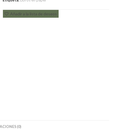
Etiqueta:
Libros en papel
Añadir a la lista de deseos
CIONES (0)