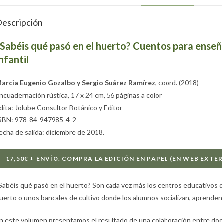
escripción
¿Sabéis qué pasó en el huerto? Cuentos para enseñ
nfantil
arcia Eugenio Gozalbo y Sergio Suárez Ramírez
, coord. (2018)
ncuadernación rústica, 17 x 24 cm, 56 páginas a color
dita: Jolube Consultor Botánico y Editor
SBN: 978-84-947985-4-2
echa de salida: diciembre de 2018.
17,50€ + ENVÍO. COMPRA LA EDICIÓN EN PAPEL (EN WEB EXT
Sabéis qué pasó en el huerto? Son cada vez más los centros educativos q
uerto o unos bancales de cultivo donde los alumnos socializan, aprenden y
n este volumen presentamos el resultado de una colaboración entre doce