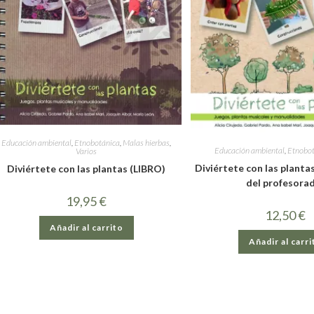
Educación ambiental
,
Etnobotánica
,
Malas hierbas
,
Educación ambiental
,
Etnobot
Varios
Diviértete con las planta
Diviértete con las plantas (LIBRO)
del profesora
19,95
€
12,50
€
Añadir al carrito
Añadir al carri