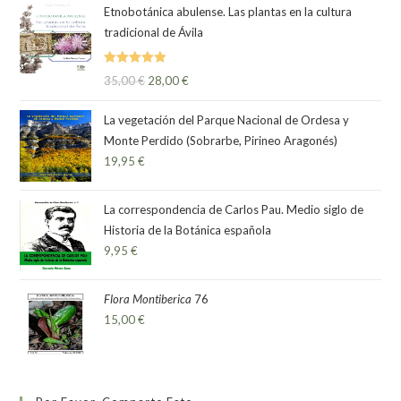
Etnobotánica abulense. Las plantas en la cultura
tradicional de Ávila
Valorado
35,00
€
28,00
€
con
5.00
de
5
La vegetación del Parque Nacional de Ordesa y
Monte Perdido (Sobrarbe, Pirineo Aragonés)
19,95
€
La correspondencia de Carlos Pau. Medio siglo de
Historia de la Botánica española
9,95
€
Flora Montiberica
76
15,00
€