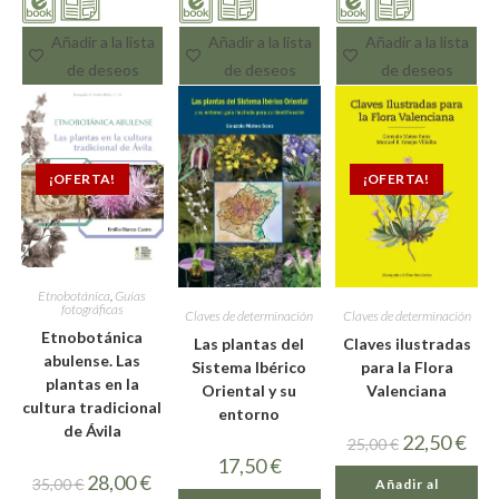
Añadir a la lista
Añadir a la lista
Añadir a la lista
de deseos
de deseos
de deseos
¡OFERTA!
¡OFERTA!
Etnobotánica
,
Guías
fotográficas
Claves de determinación
Claves de determinación
Etnobotánica
Las plantas del
Claves ilustradas
abulense. Las
Sistema Ibérico
para la Flora
plantas en la
Oriental y su
Valenciana
cultura tradicional
entorno
de Ávila
22,50
€
25,00
€
17,50
€
28,00
€
35,00
€
Añadir al