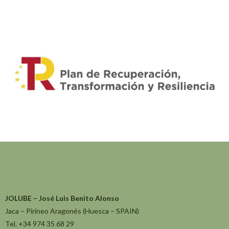
JOLUBE – José Luis Benito Alonso
Jaca – Pirineo Aragonés (Huesca – SPAIN)
Tel. +34 974 35 68 29