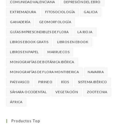
COMUNIDAD VALENCIANA
DEPRESIÓN DEL EBRO
EXTREMADURA
FITOSOCIOLOGÍA
GALICIA
GANADERÍA
GEOMORFOLOGÍA
GUÍAS IMPRESCINDIBLES DE FLORA
LA RIOJA
LIBROS EBOOK GRATIS
LIBROS EN EBOOK
LIBROS EN PAPEL
MARRUECOS
MONOGRAFÍAS DE BOTÁNICA IBÉRICA
MONOGRAFÍAS DE FLORA MONTIBERICA
NAVARRA
PAÍS VASCO
PIRINEO
RÍOS
SISTEMA IBÉRICO
SÁHARA OCCIDENTAL
VEGETACIÓN
ZOOTECNIA
ÁFRICA
Productos Top