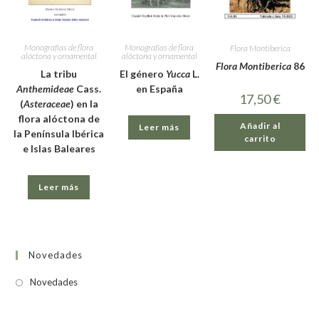
Monografías de flora
Monografías de flora
Flora Montiberica
alóctona y ornamental
alóctona y ornamental
Flora Montiberica
86
El género
Yucca
L.
La tribu
en España
Anthemideae
Cass.
17,50
€
(
Asteraceae
) en la
flora alóctona de
Añadir al
Leer más
la Península Ibérica
carrito
e Islas Baleares
Leer más
Novedades
Novedades