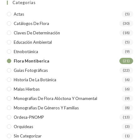
Categorías
Actas
(5)
Catálogos De Flora
(30)
Claves De Determinación
(18)
Educación Ambiental
(5)
Etnobotánica
(9)
Flora Montiberica
(21)
Guías Fotográficas
(22)
Historia De La Botánica
(6)
Malas Hierbas
(6)
Monografías De Flora Alóctona Y Ornamental
(9)
Monografías De Géneros Y Familias
(8)
Ordesa-PNOMP
(13)
Orquídeas
(3)
Sin Categorizar
(1)