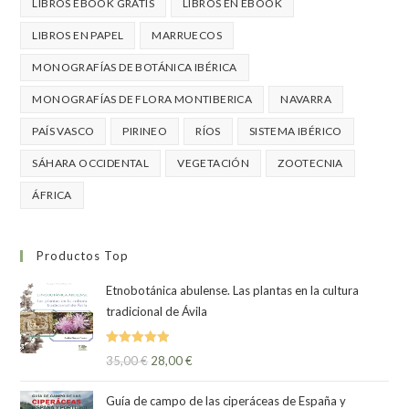
LIBROS EBOOK GRATIS
LIBROS EN EBOOK
LIBROS EN PAPEL
MARRUECOS
MONOGRAFÍAS DE BOTÁNICA IBÉRICA
MONOGRAFÍAS DE FLORA MONTIBERICA
NAVARRA
PAÍS VASCO
PIRINEO
RÍOS
SISTEMA IBÉRICO
SÁHARA OCCIDENTAL
VEGETACIÓN
ZOOTECNIA
ÁFRICA
Productos Top
Etnobotánica abulense. Las plantas en la cultura
tradicional de Ávila
Valorado
35,00
€
28,00
€
con
5.00
de
5
Guía de campo de las ciperáceas de España y