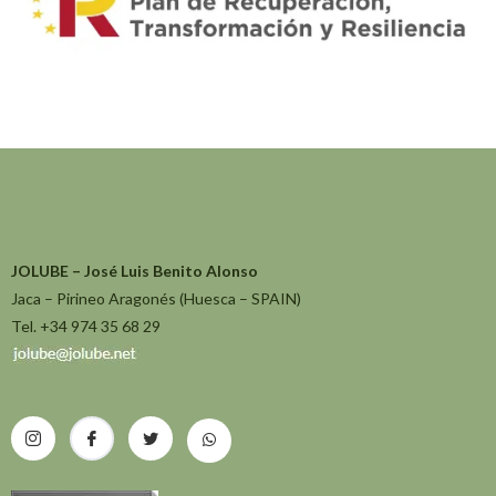
JOLUBE – José Luis Benito Alonso
Jaca – Pirineo Aragonés (Huesca – SPAIN)
Tel. +34 974 35 68 29