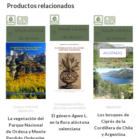
Productos relacionados
Añadir a la lista
Añadir a la lista
Añadir a la lista
de deseos
de deseos
de deseos
AGOTADO
Monografías de flora
Ordesa-PNOMP
,
Vegetación
alóctona y ornamental
Vegetación
Los bosques de
El género
Agave
L.
La vegetación del
Ciprés de la
en la flora alóctona
Parque Nacional
Cordillera de Chile
valenciana
de Ordesa y Monte
y Argentina
Perdido (Sobrarbe,