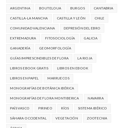
ARGENTINA
BOUTELOUA
BURGOS
CANTABRIA
CASTILLA-LA MANCHA
CASTILLA Y LEÓN
CHILE
COMUNIDAD VALENCIANA
DEPRESIÓN DEL EBRO
EXTREMADURA
FITOSOCIOLOGÍA
GALICIA
GANADERÍA
GEOMORFOLOGÍA
GUÍAS IMPRESCINDIBLES DE FLORA
LA RIOJA
LIBROS EBOOK GRATIS
LIBROS EN EBOOK
LIBROS EN PAPEL
MARRUECOS
MONOGRAFÍAS DE BOTÁNICA IBÉRICA
MONOGRAFÍAS DE FLORA MONTIBERICA
NAVARRA
PAÍS VASCO
PIRINEO
RÍOS
SISTEMA IBÉRICO
SÁHARA OCCIDENTAL
VEGETACIÓN
ZOOTECNIA