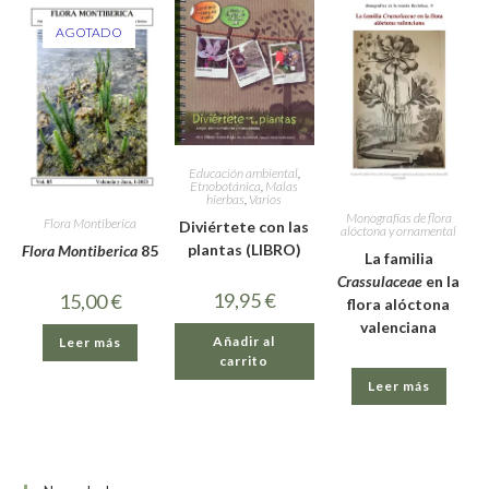
AGOTADO
Educación ambiental
,
Etnobotánica
,
Malas
hierbas
,
Varios
Monografías de flora
Flora Montiberica
Diviértete con las
alóctona y ornamental
plantas (LIBRO)
Flora Montiberica
85
La familia
Crassulaceae
en la
19,95
€
15,00
€
flora alóctona
valenciana
Añadir al
Leer más
carrito
Leer más