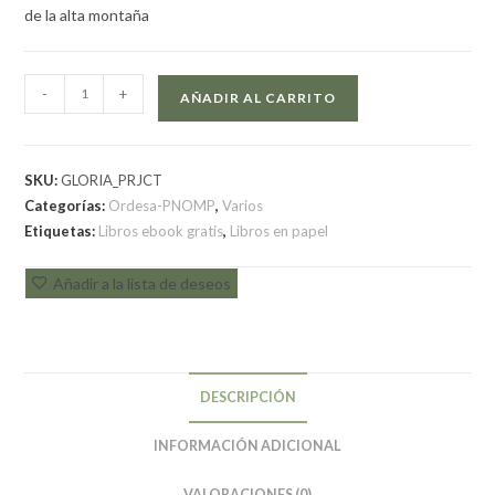
de la alta montaña
-
+
AÑADIR AL CARRITO
SKU:
GLORIA_PRJCT
Categorías:
Ordesa-PNOMP
,
Varios
Etiquetas:
Libros ebook gratis
,
Libros en papel
Añadir a la lista de deseos
DESCRIPCIÓN
INFORMACIÓN ADICIONAL
VALORACIONES (0)