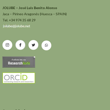
JOLUBE – José Luis Benito Alonso
Jaca – Pirineo Aragonés (Huesca – SPAIN)
Tel. +34 974 35 68 29