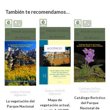
También te recomendamos…
Añadir a la lista
Añadir a la lista
Añadir a la lista
de deseos
de deseos
de deseos
AGOTADO
Catálogos de flora
,
Ordesa-PNOMP
,
Ordesa-PNOMP
Ordesa-PNOMP
,
Vegetación
Vegetación
Catálogo florístico
Mapa de
La vegetación del
del Parque
vegetación actual,
Parque Nacional
Nacional de