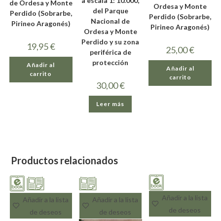
a escala 1: 10.000,
de Ordesa y Monte
Ordesa y Monte
del Parque
Perdido (Sobrarbe,
Perdido (Sobrarbe,
Nacional de
Pirineo Aragonés)
Pirineo Aragonés)
Ordesa y Monte
Perdido y su zona
19,95
€
25,00
€
periférica de
protección
Añadir al
Añadir al
carrito
carrito
30,00
€
Leer más
Productos relacionados
Añadir a la lista
Añadir a la lista
Añadir a la lista
de deseos
de deseos
de deseos