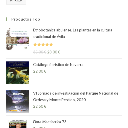
ÁFRICA
Productos Top
Etnobotánica abulense. Las plantas en la cultura
tradicional de Ávila
Valorado
35,00
€
28,00
€
con
5.00
de
5
Catálogo florístico de Navarra
22,00
€
VI Jornada de investigación del Parque Nacional de
Ordesa y Monte Perdido, 2020
22,50
€
Flora Montiberica
73