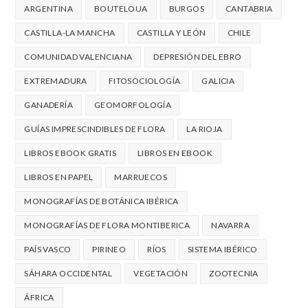
ARGENTINA
BOUTELOUA
BURGOS
CANTABRIA
CASTILLA-LA MANCHA
CASTILLA Y LEÓN
CHILE
COMUNIDAD VALENCIANA
DEPRESIÓN DEL EBRO
EXTREMADURA
FITOSOCIOLOGÍA
GALICIA
GANADERÍA
GEOMORFOLOGÍA
GUÍAS IMPRESCINDIBLES DE FLORA
LA RIOJA
LIBROS EBOOK GRATIS
LIBROS EN EBOOK
LIBROS EN PAPEL
MARRUECOS
MONOGRAFÍAS DE BOTÁNICA IBÉRICA
MONOGRAFÍAS DE FLORA MONTIBERICA
NAVARRA
PAÍS VASCO
PIRINEO
RÍOS
SISTEMA IBÉRICO
SÁHARA OCCIDENTAL
VEGETACIÓN
ZOOTECNIA
ÁFRICA