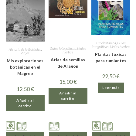
Etnobotánica
,
Guías
fotográficas
,
Malas hierbas
Guías fotográficas
,
Malas
Historia de la Botánica
,
hierbas
Viajes
Plantas tóxicas
Atlas de semillas
Mis exploraciones
para rumiantes
de Aragón
botánicas en el
Magreb
22,50
€
15,00
€
Leer más
12,50
€
Añadir al
carrito
Añadir al
carrito