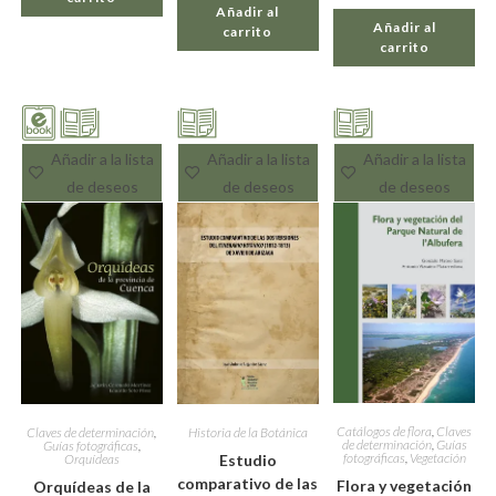
Valorado con
Añadir al
Añadir al
carrito
5.00
de 5
carrito
Añadir a la lista
Añadir a la lista
Añadir a la lista
de deseos
de deseos
de deseos
Catálogos de flora
,
Claves
Historia de la Botánica
Claves de determinación
,
de determinación
,
Guías
Guías fotográficas
,
fotográficas
,
Vegetación
Estudio
Orquídeas
comparativo de las
Flora y vegetación
Orquídeas de la