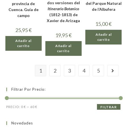
dos versiones del
del Parque Natural
provincia de
Itinerario Botanico
de l’Albufera
Cuenca. Guía de
(1812-1813) de
campo
Xavier de Arizaga
15,00
€
25,95
€
19,95
€
Añadir al
carrito
Añadir al
Añadir al
carrito
carrito
1
2
3
4
5
Filtrar Por Precio:
PRECIO:
0 €
—
60 €
FILTRAR
Novedades